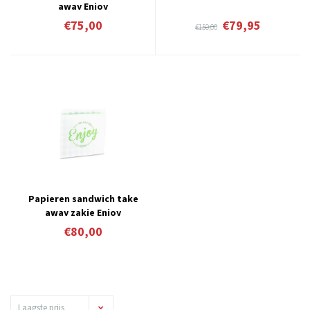
away Enjoy
€75,00
€79,95
€150,00
Papieren sandwich take
away zakje Enjoy
€80,00
Laagste prijs