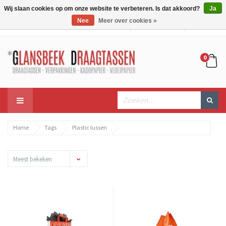
Wij slaan cookies op om onze website te verbeteren. Is dat akkoord?
Ja
Nee
Meer over cookies »
Mijn account
Mijn winkelwagen
Bestellen
0
Home
Tags
Plastic lussen
Meest bekeken