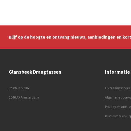
Blijf op de hoogte en ontvang nieuws, aanbiedingen en kort
Glansbeek Draagtassen
Informatie
Postbus 56907
Over Glansbeek 
1040 AX Amsterdam
Algemene voorw
Privacy en Anti-
Disclaimer en Co