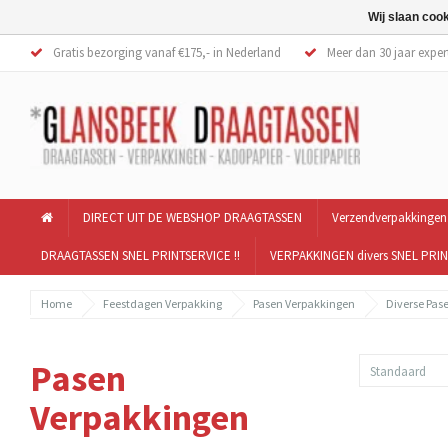
Wij slaan coo
Gratis bezorging vanaf €175,- in Nederland
Meer dan 30 jaar exper
DIRECT UIT DE WEBSHOP DRAAGTASSEN
Verzendverpakkingen
DRAAGTASSEN SNEL PRINTSERVICE !!
VERPAKKINGEN divers SNEL PRIN
Home
Feestdagen Verpakking
Pasen Verpakkingen
Diverse Pas
Pasen
Standaard
Verpakkingen