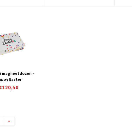
i magneetdozen -
appy Easter
€120,50