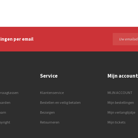
ingen per email
Service
Mijn account
Draagtassen
Klantenservice
MIJN ACCOUNT
aarden
Bestellen en veilig betalen
Mijn bestellingen
spam
Bezorgen
Mijn verlanglijstje
pyright
Retourneren
Mijn tickets