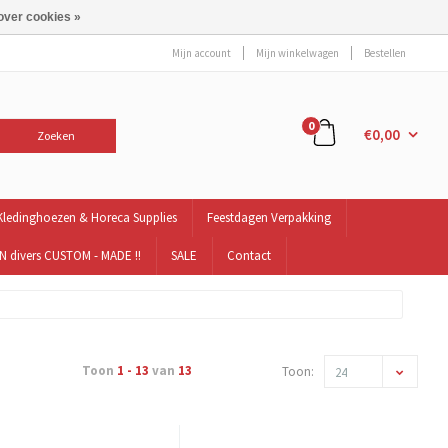
over cookies »
Mijn account
Mijn winkelwagen
Bestellen
0
€0,00
Zoeken
Kledinghoezen & Horeca Supplies
Feestdagen Verpakking
 divers CUSTOM - MADE !!
SALE
Contact
Toon
1 - 13
van
13
Toon:
24