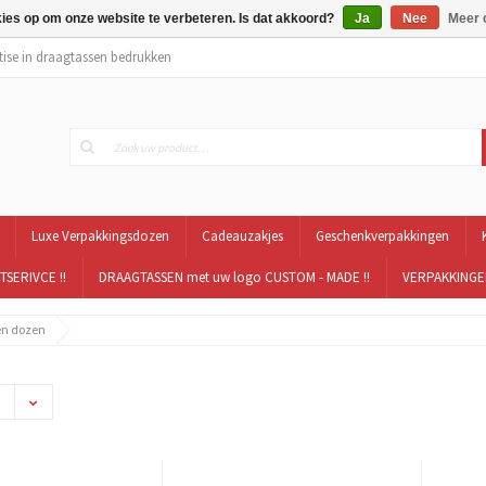
kies op om onze website te verbeteren. Is dat akkoord?
Ja
Nee
Meer 
tise in draagtassen bedrukken
Luxe Verpakkingsdozen
Cadeauzakjes
Geschenkverpakkingen
TSERIVCE !!
DRAAGTASSEN met uw logo CUSTOM - MADE !!
VERPAKKINGEN
en dozen