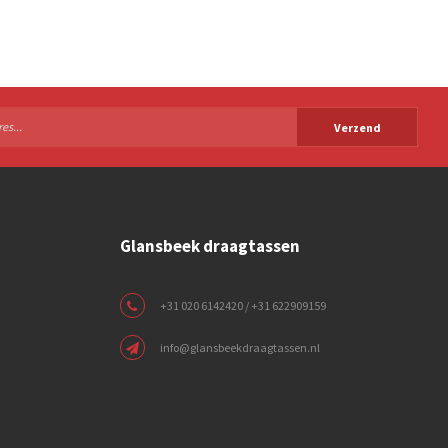
Verzend
Glansbeek draagtassen
+31 020 6142420 / +31 622909159
info@glansbeekdraagtassen.nl