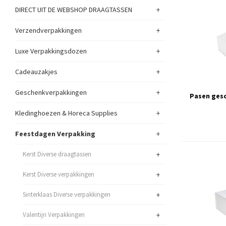
+
DIRECT UIT DE WEBSHOP DRAAGTASSEN
+
Verzendverpakkingen
+
Luxe Verpakkingsdozen
+
Cadeauzakjes
+
Geschenkverpakkingen
Pasen ges
+
Kledinghoezen & Horeca Supplies
+
Feestdagen Verpakking
+
Kerst Diverse draagtassen
+
Kerst Diverse verpakkingen
+
Sinterklaas Diverse verpakkingen
+
Valentijn Verpakkingen