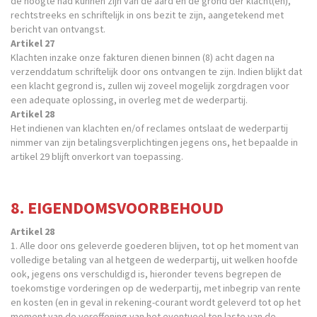
de hoogte had kunnen zijn van de aard en de grond der klacht(en),
rechtstreeks en schriftelijk in ons bezit te zijn, aangetekend met
bericht van ontvangst.
Artikel 27
Klachten inzake onze fakturen dienen binnen (8) acht dagen na
verzenddatum schriftelijk door ons ontvangen te zijn. Indien blijkt dat
een klacht gegrond is, zullen wij zoveel mogelijk zorgdragen voor
een adequate oplossing, in overleg met de wederpartij.
Artikel 28
Het indienen van klachten en/of reclames ontslaat de wederpartij
nimmer van zijn betalingsverplichtingen jegens ons, het bepaalde in
artikel 29 blijft onverkort van toepassing.
8. EIGENDOMSVOORBEHOUD
Artikel 28
1. Alle door ons geleverde goederen blijven, tot op het moment van
volledige betaling van al hetgeen de wederpartij, uit welken hoofde
ook, jegens ons verschuldigd is, hieronder tevens begrepen de
toekomstige vorderingen op de wederpartij, met inbegrip van rente
en kosten (en in geval in rekening-courant wordt geleverd tot op het
moment van de vereffening van het eventueel ten laste van de