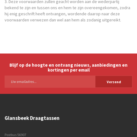
3. Deze voorwaarden zullen geacht worden aan de wederpartij
bekend te zijn en tussen ons en hem te zijn overeengekomen, zodra
hij enig geschrift heeft ontvangen, wordende daarop naar deze
voorwaarden verwezen dan wel aan hem als zodanig uitgereikt.
Blijf op de hoogte en ontvang nieuws, aanbiedingen en
kortingen per email
Verzend
Glansbeek Draagtassen
Postbus 56907