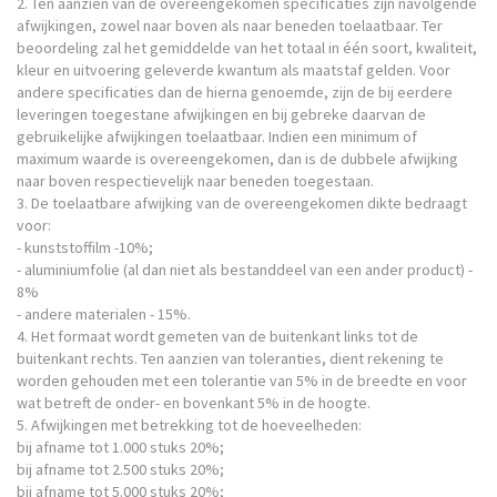
2. Ten aanzien van de overeengekomen specificaties zijn navolgende
afwijkingen, zowel naar boven als naar beneden toelaatbaar. Ter
beoordeling zal het gemiddelde van het totaal in één soort, kwaliteit,
kleur en uitvoering geleverde kwantum als maatstaf gelden. Voor
andere specificaties dan de hierna genoemde, zijn de bij eerdere
leveringen toegestane afwijkingen en bij gebreke daarvan de
gebruikelijke afwijkingen toelaatbaar. Indien een minimum of
maximum waarde is overeengekomen, dan is de dubbele afwijking
naar boven respectievelijk naar beneden toegestaan.
3. De toelaatbare afwijking van de overeengekomen dikte bedraagt
voor:
- kunststoffilm -10%;
- aluminiumfolie (al dan niet als bestanddeel van een ander product) -
8%
- andere materialen - 15%.
4. Het formaat wordt gemeten van de buitenkant links tot de
buitenkant rechts. Ten aanzien van toleranties, dient rekening te
worden gehouden met een tolerantie van 5% in de breedte en voor
wat betreft de onder- en bovenkant 5% in de hoogte.
5. Afwijkingen met betrekking tot de hoeveelheden:
bij afname tot 1.000 stuks 20%;
bij afname tot 2.500 stuks 20%;
bij afname tot 5.000 stuks 20%;