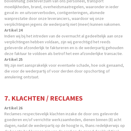
bovenmatig ziekteverzuim van ons personeel, transport
moeilijkheden, brand, overheidsmaatregelen, waaronder in ieder
geval in- en uitvoerverboden, contigenteringen, alsmede
wanprestatie door onze leveranciers, waardoor wij onze
verplichtingen jegens de wederpartij niet (meer) kunnen nakomen.
Artikel 24
Indien wij bij het intreden van de overmacht al gedeeltelijk aan onze
verplichtingen hebben voldaan, zijn wij gerechtigd het reeds
geleverde afzonderlijk te faktureren en is de wederpartij gehouden
deze faktuur te voldoen als betrof het een afzonderlijke transactie.
Artikel 25
Wij zijn niet aansprakelijk voor eventuele schade, hoe ook genaamd,
die voor de wederpartij of voor derden door opschorting of
annulering ontstaat.
7. KLACHTEN / RECLAMES
Artikel 26
Reclames respectievelijk klachten inzake de door ons geleverde
goederen en/of verrichtte werkzaamheden, dienen binnen (8) acht
dagen, nadat de wederpartij op de hoogte is, thans redelijkerwijs op