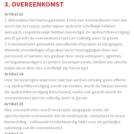
3. OVEREENKOMST
Artikel 13
1. Behoudens het hierna gestelde, komt een overeenkomst met ons
eerst dan tot stand, nadat wijeen opdracht schriftelijk hebben
aanvaard, respektievelijk hebben bevestigd. De opdrachtbevestiging
wordt geacht de overeenkomst juist en volledig weer te geven.
2. Eventueel later gemaakte aanvullende afspraken of wijzigingen,
alsmede (mondelinge) afspraken en/of toezeggingen door ons
personeel of namens ons gedaan door onze verkopers, agenten,
vertegenwoordigers of andere tussenpersonen, binden ons slechts
indien deze door ons schriftelijk zijn bevestigd.
Artikel 14
Voor de leveringen waarvoor naar hun aard en omvang geen offerte
c.q. opdrachtbevestiging wordt verzonden, wordt de faktuur tevens
als opdrachtbevestiging beschouwd, welke ook geacht wordt de
overeenkomst juist en volledig weer te geven.
Artikel 15
Elke overeenkomst wordt onzerzijds aangegaan onder de
opschortende voorwaarde dat de wederpartij - uitsluitend te onzer
beoordeling - voldoende kredietwaardig blijkt voor de geldelijke
nakoming van de overeenkomst.
Artikel 16