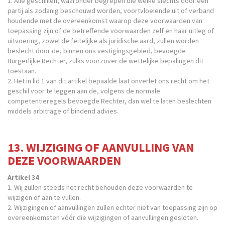
1. Alle geschillen, waaronder begrepen die welke slechts door een
partij als zodanig beschouwd worden, voortvloeiende uit of verband
houdende met de overeenkomst waarop deze voorwaarden van
toepassing zijn of de betreffende voorwaarden zelf en haar uitleg of
uitvoering, zowel de feitelijke als juridische aard, zullen worden
beslecht door de, binnen ons vestigingsgebied, bevoegde
Burgerlijke Rechter, zulks voorzover de wettelijke bepalingen dit
toestaan.
2. Het in lid 1 van dit artikel bepaalde laat onverlet ons recht om het
geschil voor te leggen aan de, volgens de normale
competentieregels bevoegde Rechter, dan wel te laten beslechten
middels arbitrage of bindend advies.
13. WIJZIGING OF AANVULLING VAN
DEZE VOORWAARDEN
Artikel 34
1. Wij zullen steeds het recht behouden deze voorwaarden te
wijzigen of aan te vullen.
2. Wijzigingen of aanvullingen zullen echter niet van toepassing zijn op
overeenkomsten vóór die wijzigingen of aanvullingen gesloten.