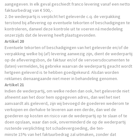
aangegeven. In elk geval geschiedt franco levering vanaf een netto
faktuurbedrag van € 500,-.
2. De wederpartij is verplicht het geleverde c.q. de verpakking
terstond bij aflevering op eventuele tekorten of beschadigingen te
kontroleren, danwel deze kontrole uit te voeren ná mededeling
onzerzijds dat de levering heeft plaatsgevonden.
Artikel 20
Eventuele tekorten of beschadigingen van het geleverde en/of de
verpakking welke bij (af) levering aanwezig zijn, dient de wederpartij
op de afleveringsbon, de faktuur en/of de vervoersdocumenten te
(laten) vermelden, bij gebreke waarvan de wederpartij geacht wordt
hetgeen geleverd is te hebben goedgekeurd. Alsdan worden
reklames dienaangaande niet meer in behandeling genomen.
Artikel 21
Indien de wederpartij, om welke reden dan ook, het geleverde niet
afneemt aan het door hem opgegeven adres, dan wel het niet
aanvaardt als geleverd, zijn wij bevoegd de goederen wederom te
verkopen en derhalve te leveren aan een derde, dan wel de
goederen op kosten en risico van de wederpartij op te slaan of te
doen opslaan, waar dan ook, onverminderd de op de wederpartij
rustende verplichting tot schadevergoeding, die ten-
minste 15% van het faktuurbedrag zal uitmaken, zonder dat