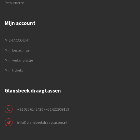
Retourneren
Mijn account
MIJN ACCOUNT
Mijn bestellingen
Mijn verlanglijstje
Mijn tickets
Glansbeek draagtassen
+31 020 6142420 / +31 622909159
info@glansbeekdraagtassen.nl