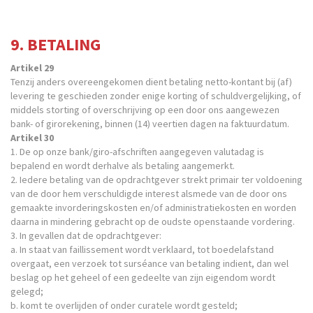
9. BETALING
Artikel 29
Tenzij anders overeengekomen dient betaling netto-kontant bij (af)
levering te geschieden zonder enige korting of schuldvergelijking, of
middels storting of overschrijving op een door ons aangewezen
bank- of girorekening, binnen (14) veertien dagen na faktuurdatum.
Artikel 30
1. De op onze bank/giro-afschriften aangegeven valutadag is
bepalend en wordt derhalve als betaling aangemerkt.
2. Iedere betaling van de opdrachtgever strekt primair ter voldoening
van de door hem verschuldigde interest alsmede van de door ons
gemaakte invorderingskosten en/of administratiekosten en worden
daarna in mindering gebracht op de oudste openstaande vordering.
3. In gevallen dat de opdrachtgever:
a. In staat van faillissement wordt verklaard, tot boedelafstand
overgaat, een verzoek tot surséance van betaling indient, dan wel
beslag op het geheel of een gedeelte van zijn eigendom wordt
gelegd;
b. komt te overlijden of onder curatele wordt gesteld;