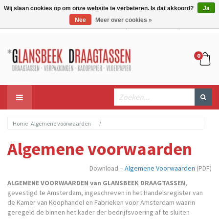
Wij slaan cookies op om onze website te verbeteren. Is dat akkoord?
Ja
Nee
Meer over cookies »
Mijn account
Mijn winkelwagen
Bestellen
0
/
Home
Algemene voorwaarden
Algemene voorwaarden
Download –
Algemene Voorwaarden
(PDF)
ALGEMENE VOORWAARDEN van GLANSBEEK DRAAGTASSEN
,
gevestigd te Amsterdam, ingeschreven in het Handelsregister van
de Kamer van Koophandel en Fabrieken voor Amsterdam waarin
geregeld de binnen het kader der bedrijfsvoering af te sluiten