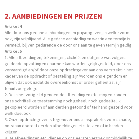
2. AANBIEDINGEN EN PRIJZEN
Artikel 4
Alle door ons gedane aanbiedingen en prijsopgaven, in welke vorm
ook, zijn vrijblijvend. Alle gedane aanbiedingen waarin een termijn is
vermeld, blijven gedurende de door ons aan te geven termijn geldig.
Artikel 5
1. Alle afbeeldingen, tekeningen, cliché’s en datgene wat volgens
geldende opvattingen daarmee kan worden gelijkgesteld, door ons
vervaardigd en/of door onze opdrachtgever aan ons verstrekt in het
kader van de opdracht of bestelling zijn/worden ons eigendom en
blijven dat ook nadat de overeenkomst of order geheel zal zijn
tenuitvoergelegd.
2. De in het vorige lid genoemde afbeeldingen etc. mogen zonder
onze schriftelijke toestemming noch geheel, noch gedeeltelijk
gekopieerd worden of aan derden getoond of ter hand gesteld voor
welk doel ook.
3. Onze opdrachtgever is tegenover ons aansprakelijk voor schade,
ontstaan doordat derden afbeeldingen etc. te zien of in handen
krijgen.
4. De afbeeldingen etc. dienen op ons eerste verzoek onmiddelijk te