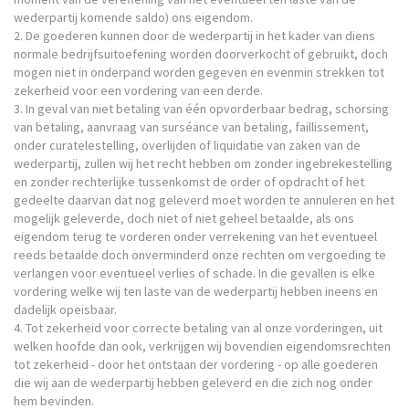
wederpartij komende saldo) ons eigendom.
2. De goederen kunnen door de wederpartij in het kader van diens
normale bedrijfsuitoefening worden doorverkocht of gebruikt, doch
mogen niet in onderpand worden gegeven en evenmin strekken tot
zekerheid voor een vordering van een derde.
3. In geval van niet betaling van één opvorderbaar bedrag, schorsing
van betaling, aanvraag van surséance van betaling, faillissement,
onder curatelestelling, overlijden of liquidatie van zaken van de
wederpartij, zullen wij het recht hebben om zonder ingebrekestelling
en zonder rechterlijke tussenkomst de order of opdracht of het
gedeelte daarvan dat nog geleverd moet worden te annuleren en het
mogelijk geleverde, doch niet of niet geheel betaalde, als ons
eigendom terug te vorderen onder verrekening van het eventueel
reeds betaalde doch onverminderd onze rechten om vergoeding te
verlangen voor eventueel verlies of schade. In die gevallen is elke
vordering welke wij ten laste van de wederpartij hebben ineens en
dadelijk opeisbaar.
4. Tot zekerheid voor correcte betaling van al onze vorderingen, uit
welken hoofde dan ook, verkrijgen wij bovendien eigendomsrechten
tot zekerheid - door het ontstaan der vordering - op alle goederen
die wij aan de wederpartij hebben geleverd en die zich nog onder
hem bevinden.