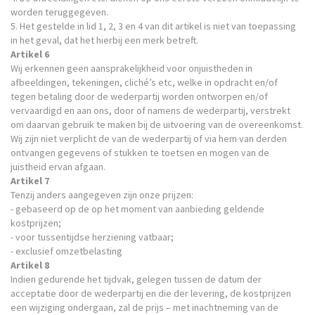
worden teruggegeven.
5. Het gestelde in lid 1, 2, 3 en 4 van dit artikel is niet van toepassing
in het geval, dat het hierbij een merk betreft.
Artikel 6
Wij erkennen geen aansprakelijkheid voor onjuistheden in
afbeeldingen, tekeningen, cliché’s etc, welke in opdracht en/of
tegen betaling door de wederpartij worden ontworpen en/of
vervaardigd en aan ons, door of namens de wederpartij, verstrekt
om daarvan gebruik te maken bij de uitvoering van de overeenkomst.
Wij zijn niet verplicht de van de wederpartij of via hem van derden
ontvangen gegevens of stukken te toetsen en mogen van de
juistheid ervan afgaan.
Artikel 7
Tenzij anders aangegeven zijn onze prijzen:
- gebaseerd op de op het moment van aanbieding geldende
kostprijzen;
- voor tussentijdse herziening vatbaar;
- exclusief omzetbelasting
Artikel 8
Indien gedurende het tijdvak, gelegen tussen de datum der
acceptatie door de wederpartij en die der levering, de kostprijzen
een wijziging ondergaan, zal de prijs – met inachtneming van de