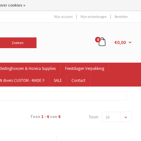
over cookies »
Mijn account
Mijn winkelwagen
Bestellen
0
€0,00
Zoeken
Kledinghoezen & Horeca Supplies
Feestdagen Verpakking
 divers CUSTOM - MADE !!
SALE
Contact
Toon
1 - 6
van
6
Toon:
24