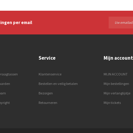
ingen per email
Service
Mijn account
Draagtassen
Klantenservice
MIJN ACCOUNT
aarden
Bestellen en veilig betalen
Mijn bestellingen
spam
Bezorgen
Mijn verlanglijstje
pyright
Retourneren
Mijn tickets