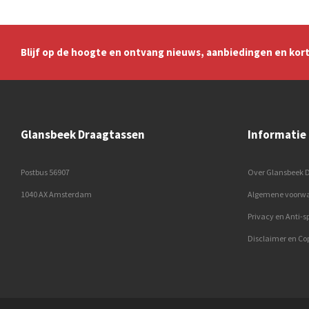
Blijf op de hoogte en ontvang nieuws, aanbiedingen en kort
Glansbeek Draagtassen
Informatie
Postbus 56907
Over Glansbeek 
1040 AX Amsterdam
Algemene voorw
Privacy en Anti-
Disclaimer en Co