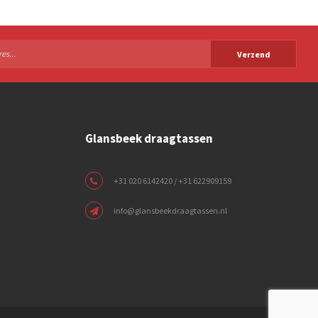
Verzend
Glansbeek draagtassen
+31 020 6142420 / +31 622909159
info@glansbeekdraagtassen.nl