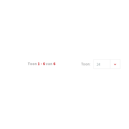
Toon
1 - 6
van
6
Toon:
24