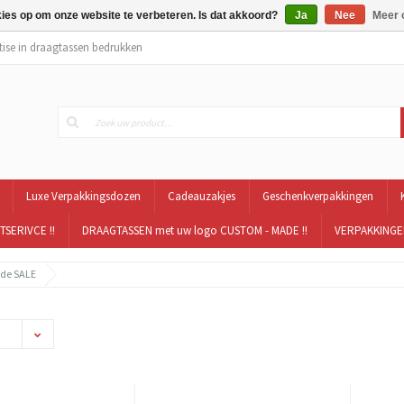
kies op om onze website te verbeteren. Is dat akkoord?
Ja
Nee
Meer 
tise in draagtassen bedrukken
Luxe Verpakkingsdozen
Cadeauzakjes
Geschenkverpakkingen
TSERIVCE !!
DRAAGTASSEN met uw logo CUSTOM - MADE !!
VERPAKKINGEN
 de SALE