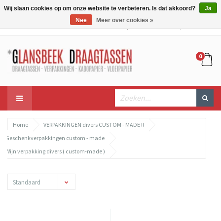
Wij slaan cookies op om onze website te verbeteren. Is dat akkoord?
Ja
Nee
Meer over cookies »
Mijn account
Mijn winkelwagen
Bestellen
0
Home
VERPAKKINGEN divers CUSTOM - MADE !!
Geschenkverpakkingen custom - made
Wijn verpakking divers ( custom-made )
Standaard