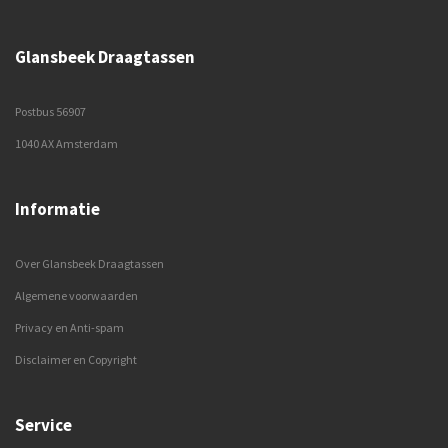
Glansbeek Draagtassen
Postbus 56907
1040 AX Amsterdam
Informatie
Over Glansbeek Draagtassen
Algemene voorwaarden
Privacy en Anti-spam
Disclaimer en Copyright
Service