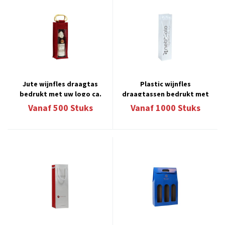
Jute wijnfles draagtas
Plastic wijnfles
bedrukt met uw logo ca.
draagtassen bedrukt met
12 á 14 weken
uw logo ca. 6 á 8 weken
Vanaf
500
Stuks
Vanaf
1000
Stuks