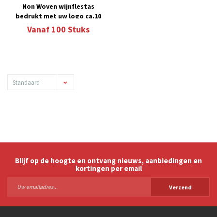
Non Woven wijnflestas
bedrukt met uw logo ca.10
werkdagen 13.4
Vanaf
100
Stuks
Standaard
Blijf op de hoogte en ontvang nieuws, aanbiedingen en
kortingen per email
Verzend