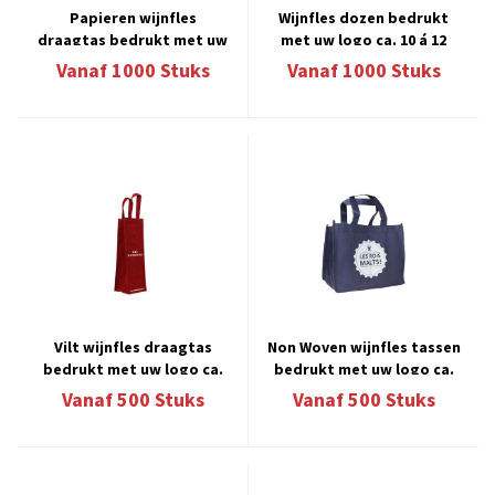
Papieren wijnfles
Wijnfles dozen bedrukt
draagtas bedrukt met uw
met uw logo ca. 10 á 12
logo ca. 10 á 12 weken
weken
Vanaf
1000
Stuks
Vanaf
1000
Stuks
Vilt wijnfles draagtas
Non Woven wijnfles tassen
bedrukt met uw logo ca.
bedrukt met uw logo ca.
10 á 12 weken
10 á 12 weken
Vanaf
500
Stuks
Vanaf
500
Stuks