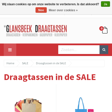
Wij slaan cookies op om onze website te verbeteren. Is dat akkoord?
Ja
Nee
Meer over cookies »
Mijn account
Mijn winkelwagen
Bestellen
0
Home
SALE
Draagtassen in de SALE
Draagtassen in de SALE