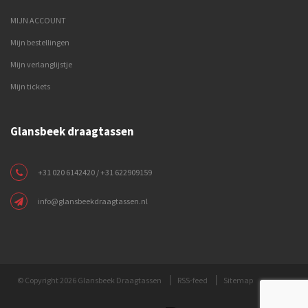
MIJN ACCOUNT
Mijn bestellingen
Mijn verlanglijstje
Mijn tickets
Glansbeek draagtassen
+31 020 6142420 / +31 622909159
info@glansbeekdraagtassen.nl
© Copyright 2026 Glansbeek Draagtassen
RSS-feed
Sitemap