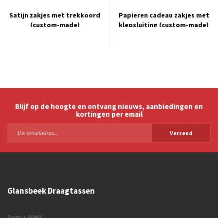
Satijn zakjes met trekkoord
Papieren cadeau zakjes met
(custom-made)
klepsluiting (custom-made)
Blijf op de hoogte en ontvang nieuws, aanbiedingen en
kortingen per email
Verzend
Glansbeek Draagtassen
Postbus 56907