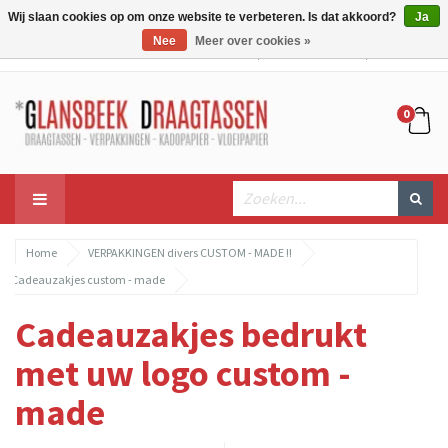
Wij slaan cookies op om onze website te verbeteren. Is dat akkoord?
Ja
Nee
Meer over cookies »
Mijn account
Mijn winkelwagen
Bestellen
0
Home
VERPAKKINGEN divers CUSTOM - MADE !!
Cadeauzakjes custom - made
Cadeauzakjes bedrukt
met uw logo custom -
made