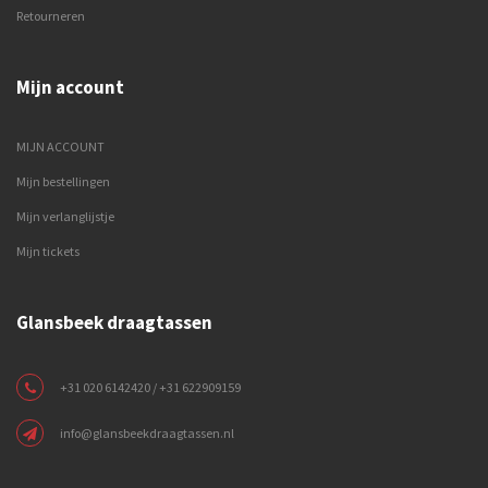
Retourneren
Mijn account
MIJN ACCOUNT
Mijn bestellingen
Mijn verlanglijstje
Mijn tickets
Glansbeek draagtassen
+31 020 6142420 / +31 622909159
info@glansbeekdraagtassen.nl