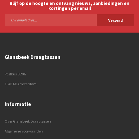
Blijf op de hoogte en ontvang nieuws, aanbiedingen en
kortingen per email
Verzend
Glansbeek Draagtassen
Postbus 56907
1040 AX Amsterdam
Informatie
Over Glansbeek Draagtassen
Algemene voorwaarden