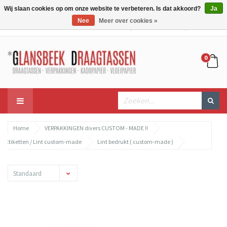
Wij slaan cookies op om onze website te verbeteren. Is dat akkoord?
Ja
Nee
Meer over cookies »
Mijn account
Mijn winkelwagen
Bestellen
0
Home
VERPAKKINGEN divers CUSTOM - MADE !!
Etiketten / Lint custom-made
Lint bedrukt ( custom-made )
Standaard