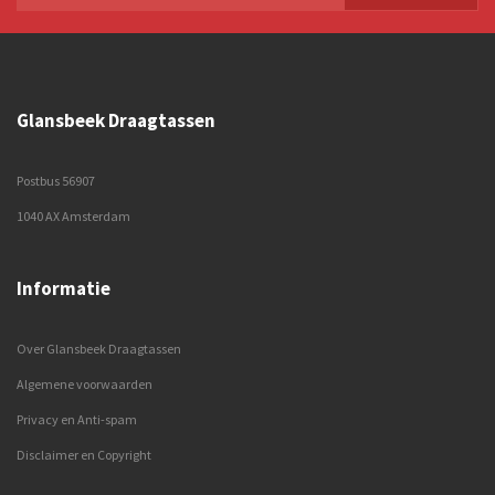
Glansbeek Draagtassen
Postbus 56907
1040 AX Amsterdam
Informatie
Over Glansbeek Draagtassen
Algemene voorwaarden
Privacy en Anti-spam
Disclaimer en Copyright