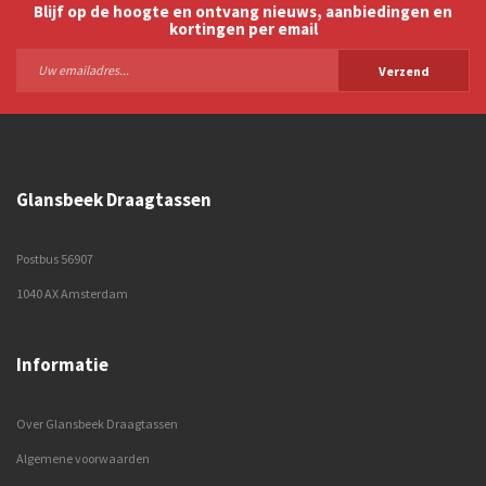
Blijf op de hoogte en ontvang nieuws, aanbiedingen en
kortingen per email
Verzend
Glansbeek Draagtassen
Postbus 56907
1040 AX Amsterdam
Informatie
Over Glansbeek Draagtassen
Algemene voorwaarden