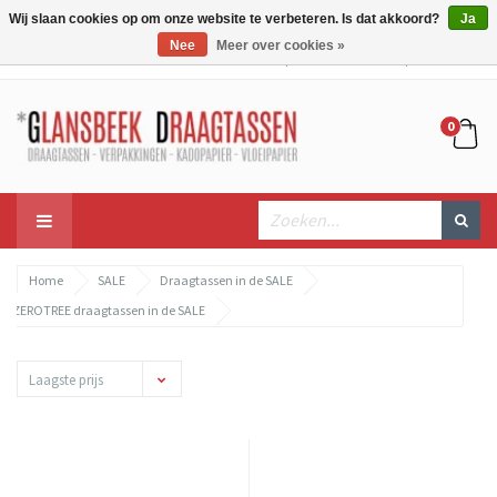
Wij slaan cookies op om onze website te verbeteren. Is dat akkoord?
Ja
Nee
Meer over cookies »
Mijn account
Mijn winkelwagen
Bestellen
0
Home
SALE
Draagtassen in de SALE
ZEROTREE draagtassen in de SALE
Laagste prijs