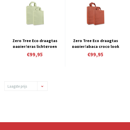
Zero Tree Eco draagtas
Zero Tree Eco draagtas
papier/gras lichtgroen
papier/abaca croco look
oranje
€99,95
€99,95
Laagste prijs