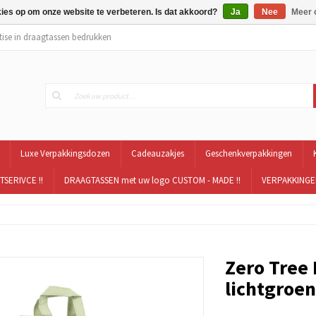
kies op om onze website te verbeteren. Is dat akkoord?
Ja
Nee
Meer 
tise in draagtassen bedrukken
Luxe Verpakkingsdozen
Cadeauzakjes
Geschenkverpakkingen
TSERIVCE !!
DRAAGTASSEN met uw logo CUSTOM - MADE !!
VERPAKKINGEN
Zero Tree 
lichtgroe