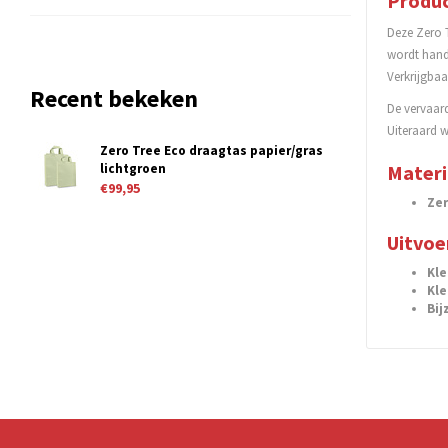
Produc
Deze Zero T
wordt handg
Verkrijgbaa
Recent bekeken
De vervaard
Uiteraard 
Zero Tree Eco draagtas papier/gras
lichtgroen
Materi
€99,95
Ze
Uitvoe
Kle
Kle
Bij