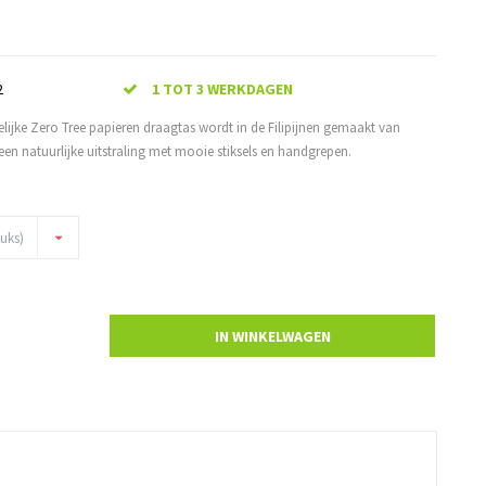
2
1 TOT 3 WERKDAGEN
lijke Zero Tree papieren draagtas wordt in de Filipijnen gemaakt van
 een natuurlijke uitstraling met mooie stiksels en handgrepen.
tuks)
IN WINKELWAGEN