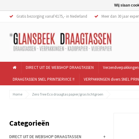
Wij slaan coo
Gratis bezorging vanaf €175,- in Nederland
Meer dan 30 jaar exper
DIRECT UIT DE WEBSHOP DRAAGTASSEN
Verzendverpakkingen
DRAAGTASSEN SNEL PRINTSERVICE !!
VERPAKKINGEN divers SNEL PRIN
Home
Zero Tree Eco draagtas papier/gras lichtgroen
Categorieën
+
DIRECT UIT DE WEBSHOP DRAAGTASSEN