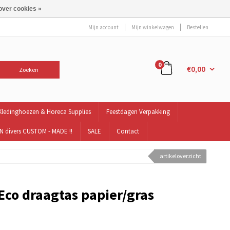
over cookies »
Mijn account
Mijn winkelwagen
Bestellen
0
€0,00
Zoeken
Kledinghoezen & Horeca Supplies
Feestdagen Verpakking
 divers CUSTOM - MADE !!
SALE
Contact
artikeloverzicht
Eco draagtas papier/gras
n