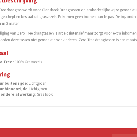
tbeschrijving
ree draagtas wordt voor Glansbeek Draagtassen op ambachtelijke wijze gemaakt in d
eschept en bestaat uit grasvezels. Er komen geen bomen aan te pas. De bijzondere g
r in 2 maten.
iging van Zero Tree draagtassen is arbeidsintensief maar zorgt voor extra inkomen
worden deze tassen niet gemaakt door kinderen. Zero Tree draagtassen is een maats
aal
ro Tree
: 100% Grasvezels
ring
ur buitenzijde
: Lichtgroen
ur binnenzijde
: Lichtgroen
zondere afwerking
: Gras look