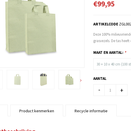
€99,95
ARTIKELCODE
ZGL00
Deze 100% milieuvriende
grasvezels. De tas heeft
MAAT EN AANTAL:
*
30 + 10 x 40 cm (100 s
AANTAL
-
+
Product kenmerken
Recycle informatie