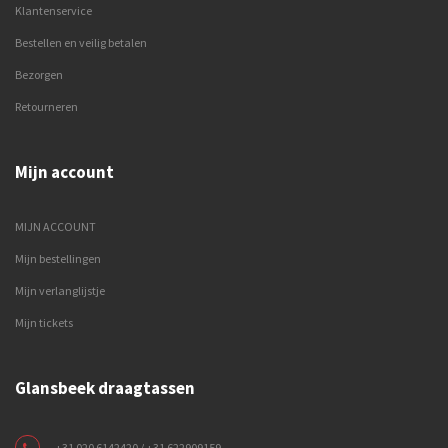
Klantenservice
Bestellen en veilig betalen
Bezorgen
Retourneren
Mijn account
MIJN ACCOUNT
Mijn bestellingen
Mijn verlanglijstje
Mijn tickets
Glansbeek draagtassen
+31 020 6142420 / +31 622909159