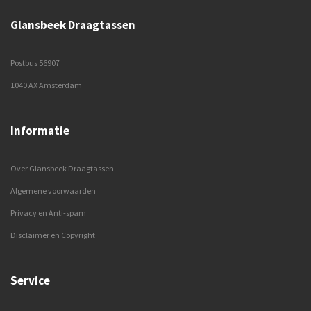
Glansbeek Draagtassen
Postbus 56907
1040 AX Amsterdam
Informatie
Over Glansbeek Draagtassen
Algemene voorwaarden
Privacy en Anti-spam
Disclaimer en Copyright
Service