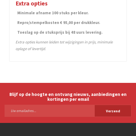
Extra opties
Minimale afname 100 stuks per kleur.
Repro/stempelkosten € 95,00 per drukkleur.
Toeslag op de stuksprijs bij 48 uurs levering.
Extra opties kunnen leiden tot wijzigingen in prijs, minimale
oplage of levertijd.
Blijf op de hoogte en ontvang nieuws, aanbiedingen en
kortingen per email
Verzend