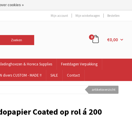
over cookies »
Mijn account
Mijn winkelwagen
Bestellen
0
€0,00
Zoeken
Kledinghoezen & Horeca Supplies
Feestdagen Verpakking
 divers CUSTOM - MADE !!
SALE
Contact
artikeloverzicht
opapier Coated op rol á 200