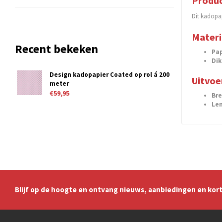
Produc
Dit kadopap
Materi
Recent bekeken
Pap
Dik
Design kadopapier Coated op rol á 200
Uitvoe
meter
€59,95
Br
Le
Blijf op de hoogte en ontvang nieuws, aanbiedingen en kort