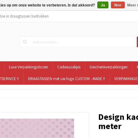
kies op om onze website te verbeteren. Is dat akkoord?
Ja
Nee
Meer 
tise in draagtassen bedrukken
Luxe Verpakkingsdozen
Cadeauzakjes
Geschenkverpakkingen
TSERIVCE !!
DRAAGTASSEN met uw logo CUSTOM - MADE !!
VERPAKKINGEN
Design kad
meter