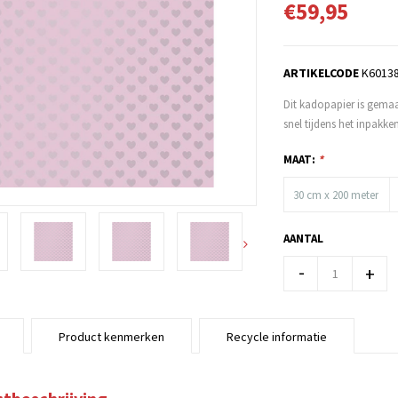
€59,95
ARTIKELCODE
K60138
Dit kadopapier is gemaa
snel tijdens het inpakk
MAAT:
*
30 cm x 200 meter
AANTAL
-
+
Product kenmerken
Recycle informatie