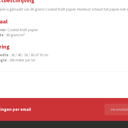
tbeschrijving
ier is gemaakt van 80 grams Coated Kraft papier. Hierdoor scheurt het papier niet 
aal
ier
: Coated Kraft papier
2
te
: 80 gram/m
ring
eedte
: 30 / 40 / 50 / 60 of 70 cm
ngte
: 200 meter per rol
ingen per email