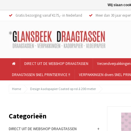
Wij slaan coo
Gratis bezorging vanaf €175,- in Nederland
Meer dan 30 jaar exper
DIRECT UIT DE WEBSHOP DRAAGTASSEN
Verzendverpakkingen
DRAAGTASSEN SNEL PRINTSERVICE !!
VERPAKKINGEN divers SNEL PRIN
Home
Design kadopapier Coated op rol á 200 meter
Categorieën
+
DIRECT UIT DE WEBSHOP DRAAGTASSEN