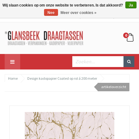
Wij slaan cookies op om onze website te verbeteren. Is dat akkoord?
Ja
Nee
Meer over cookies »
Mijn account
Mijn winkelwagen
Bestellen
0
Home
Design kadopapier Coated op rol á 200 meter
artikeloverzicht