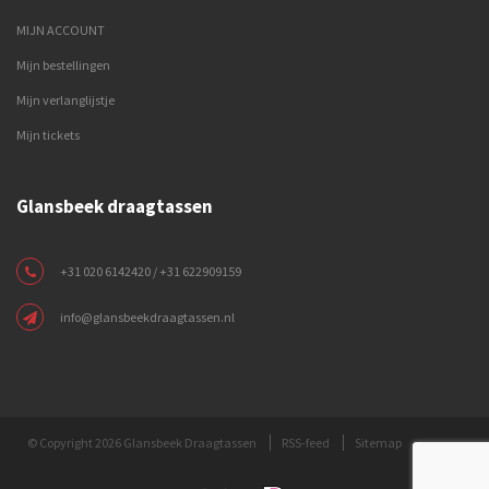
MIJN ACCOUNT
Mijn bestellingen
Mijn verlanglijstje
Mijn tickets
Glansbeek draagtassen
+31 020 6142420 / +31 622909159
info@glansbeekdraagtassen.nl
© Copyright 2026 Glansbeek Draagtassen
RSS-feed
Sitemap