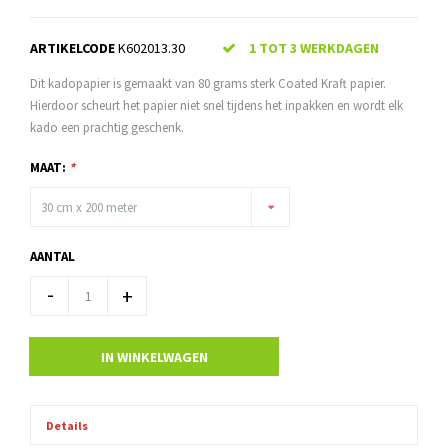
ARTIKELCODE
K602013.30
1 TOT 3 WERKDAGEN
Dit kadopapier is gemaakt van 80 grams sterk Coated Kraft papier.
Hierdoor scheurt het papier niet snel tijdens het inpakken en wordt elk
kado een prachtig geschenk.
MAAT:
*
30 cm x 200 meter
AANTAL
-
+
IN WINKELWAGEN
Details