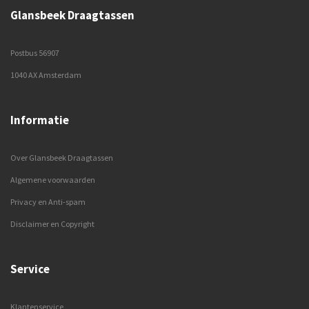
Glansbeek Draagtassen
Postbus 56907
1040 AX Amsterdam
Informatie
Over Glansbeek Draagtassen
Algemene voorwaarden
Privacy en Anti-spam
Disclaimer en Copyright
Service
Klantenservice