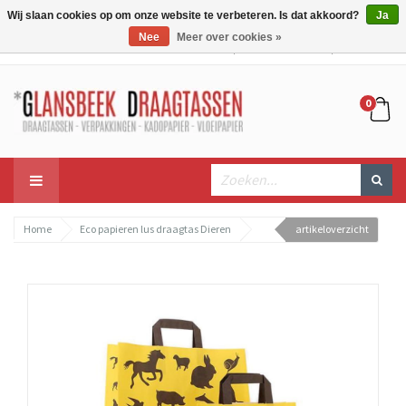
Wij slaan cookies op om onze website te verbeteren. Is dat akkoord?
Ja
Nee
Meer over cookies »
Mijn account
Mijn winkelwagen
Bestellen
0
Home
Eco papieren lus draagtas Dieren
artikeloverzicht