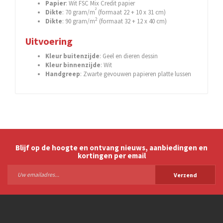
Papier
: Wit FSC Mix Credit papier
2
Dikte
: 70 gram/m
(formaat 22 + 10 x 31 cm)
2
Dikte
: 90 gram/m
(formaat 32 + 12 x 40 cm)
Uitvoering
Kleur buitenzijde
: Geel en dieren dessin
Kleur binnenzijde
: Wit
Handgreep
: Zwarte gevouwen papieren platte lussen
Blijf op de hoogte en ontvang nieuws, aanbiedingen en
kortingen per email
Verzend