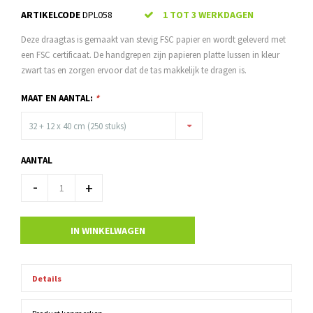
ARTIKELCODE
DPL058
1 TOT 3 WERKDAGEN
Deze draagtas is gemaakt van stevig FSC papier en wordt geleverd met
een FSC certificaat. De handgrepen zijn papieren platte lussen in kleur
zwart tas en zorgen ervoor dat de tas makkelijk te dragen is.
MAAT EN AANTAL:
*
32 + 12 x 40 cm (250 stuks)
AANTAL
-
+
IN WINKELWAGEN
Details