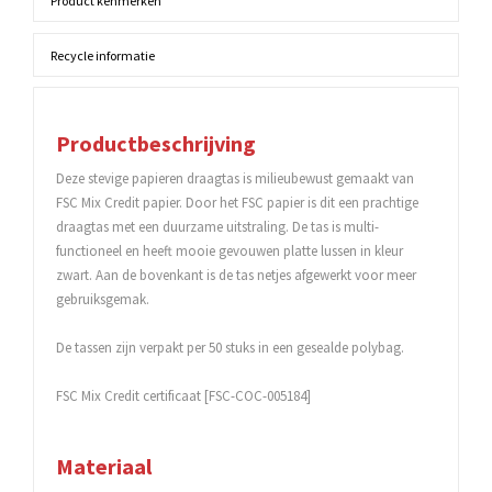
Product kenmerken
Recycle informatie
Productbeschrijving
Deze stevige papieren draagtas is milieubewust gemaakt van
FSC Mix Credit papier. Door het FSC papier is dit een prachtige
draagtas met een duurzame uitstraling. De tas is multi-
functioneel en heeft mooie gevouwen platte lussen in kleur
zwart. Aan de bovenkant is de tas netjes afgewerkt voor meer
gebruiksgemak.
De tassen zijn verpakt per 50 stuks in een gesealde polybag.
FSC Mix Credit certificaat [FSC-COC-005184]
Materiaal