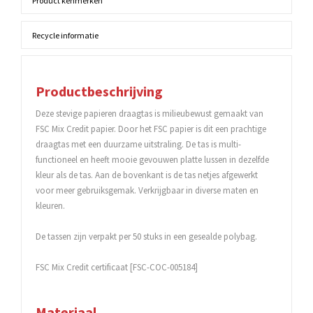
Product kenmerken
Recycle informatie
Productbeschrijving
Deze stevige papieren draagtas is milieubewust gemaakt van
FSC Mix Credit papier. Door het FSC papier is dit een prachtige
draagtas met een duurzame uitstraling. De tas is multi-
functioneel en heeft mooie gevouwen platte lussen in dezelfde
kleur als de tas. Aan de bovenkant is de tas netjes afgewerkt
voor meer gebruiksgemak. Verkrijgbaar in diverse maten en
kleuren.
De tassen zijn verpakt per 50 stuks in een gesealde polybag.
FSC Mix Credit certificaat [FSC-COC-005184]
Materiaal