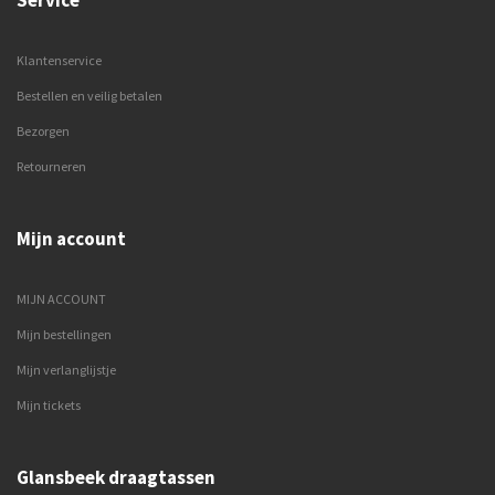
Klantenservice
Bestellen en veilig betalen
Bezorgen
Retourneren
Mijn account
MIJN ACCOUNT
Mijn bestellingen
Mijn verlanglijstje
Mijn tickets
Glansbeek draagtassen