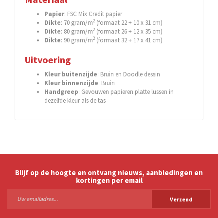
Papier
: FSC Mix Credit papier
2
Dikte
: 70 gram/m
(formaat 22 + 10 x 31 cm)
2
Dikte
: 80 gram/m
(formaat 26 + 12 x 35 cm)
2
Dikte
: 90 gram/m
(formaat 32 + 17 x 41 cm)
Uitvoering
Kleur buitenzijde
: Bruin en Doodle dessin
Kleur binnenzijde
: Bruin
Handgreep
: Gevouwen papieren platte lussen in
dezelfde kleur als de tas
Blijf op de hoogte en ontvang nieuws, aanbiedingen en
kortingen per email
Verzend