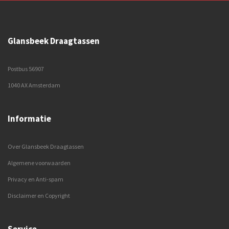
Glansbeek Draagtassen
Postbus 56907
1040 AX Amsterdam
Informatie
Over Glansbeek Draagtassen
Algemene voorwaarden
Privacy en Anti-spam
Disclaimer en Copyright
Service