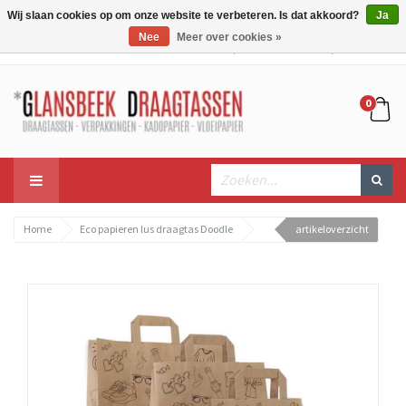
Wij slaan cookies op om onze website te verbeteren. Is dat akkoord?
Ja
Nee
Meer over cookies »
Mijn account
Mijn winkelwagen
Bestellen
0
Home
Eco papieren lus draagtas Doodle
artikeloverzicht