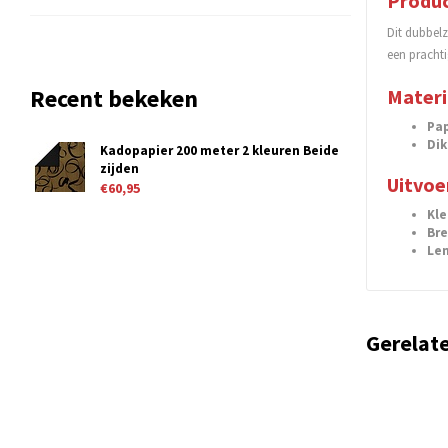
Produc
Dit dubbelz
een pracht
Recent bekeken
Materi
Pap
Dik
Kadopapier 200 meter 2 kleuren Beide
zijden
Uitvoe
€60,95
Kl
Br
Le
Gerelat