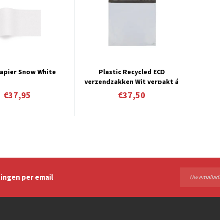
apier Snow White
Plastic Recycled ECO
verzendzakken Wit verpakt á
250 stuks vanaf € 0,15 per stuk
€37,95
€37,50
ingen per email