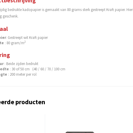
tbeschrijving
ijdig bedrukte kadopapier is gemaakt van 80 grams sterk gestreept Kraft papier. Hier
ig geschenk.
aal
ier
: Gestreept wit Kraft papier
2
te
: 80 gram/m
ring
eur
: Beide zijden bedrukt
eedte
: 30 of 50 cm (40 / 60 / 70 / 100 cm
ngte
: 200 meter per rol
eerde producten