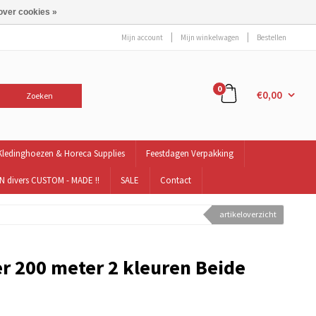
over cookies »
Mijn account
Mijn winkelwagen
Bestellen
0
€0,00
Zoeken
Kledinghoezen & Horeca Supplies
Feestdagen Verpakking
 divers CUSTOM - MADE !!
SALE
Contact
artikeloverzicht
r 200 meter 2 kleuren Beide