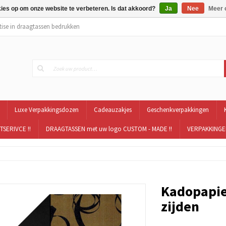
kies op om onze website te verbeteren. Is dat akkoord?
Ja
Nee
Meer 
tise in draagtassen bedrukken
Luxe Verpakkingsdozen
Cadeauzakjes
Geschenkverpakkingen
TSERIVCE !!
DRAAGTASSEN met uw logo CUSTOM - MADE !!
VERPAKKINGEN
Kadopapie
zijden