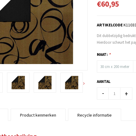
€60,95
ARTIKELCODE
K1103
Dit dubbelzijdig bedruk
Hierdoor scheurt het pap
MAAT:
*
30 cm x 200 meter
AANTAL
-
+
Product kenmerken
Recycle informatie