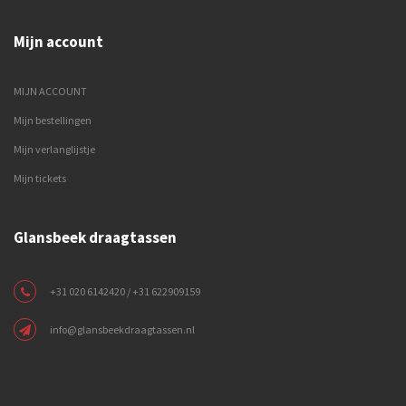
Mijn account
MIJN ACCOUNT
Mijn bestellingen
Mijn verlanglijstje
Mijn tickets
Glansbeek draagtassen
+31 020 6142420 / +31 622909159
info@glansbeekdraagtassen.nl