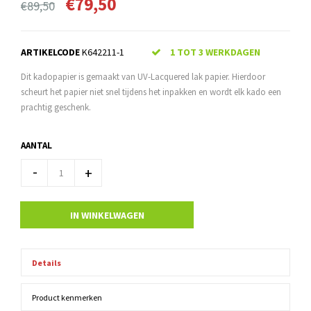
€79,50
€89,50
ARTIKELCODE
K642211-1
1 TOT 3 WERKDAGEN
Dit kadopapier is gemaakt van UV-Lacquered lak papier. Hierdoor
scheurt het papier niet snel tijdens het inpakken en wordt elk kado een
prachtig geschenk.
AANTAL
-
+
IN WINKELWAGEN
Details
Product kenmerken