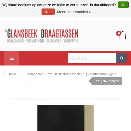
Wij slaan cookies op om onze website te verbeteren. Is dat akkoord?
Ja
Nee
Meer over cookies »
Mijn account
Mijn winkelwagen
Bestellen
0
Home
Kadopapier 50 cm 100 meter dubbelzijdig kerstmis black gold
artikeloverzicht