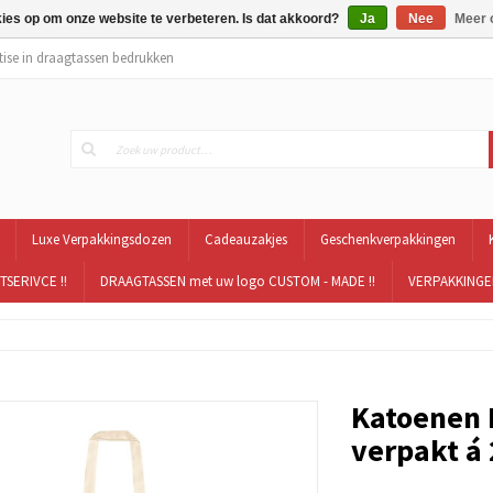
kies op om onze website te verbeteren. Is dat akkoord?
Ja
Nee
Meer 
tise in draagtassen bedrukken
Luxe Verpakkingsdozen
Cadeauzakjes
Geschenkverpakkingen
TSERIVCE !!
DRAAGTASSEN met uw logo CUSTOM - MADE !!
VERPAKKINGEN
Katoenen 
verpakt á 