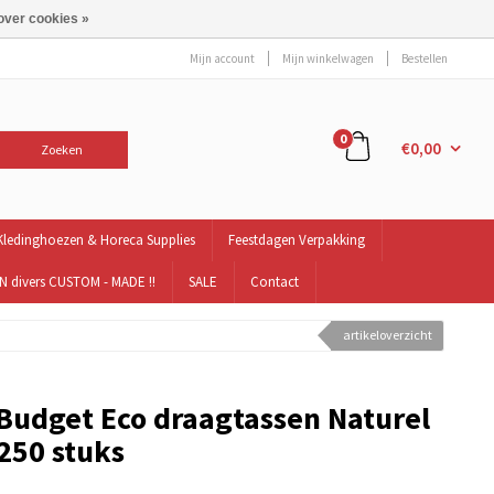
over cookies »
Mijn account
Mijn winkelwagen
Bestellen
0
€0,00
Zoeken
Kledinghoezen & Horeca Supplies
Feestdagen Verpakking
 divers CUSTOM - MADE !!
SALE
Contact
artikeloverzicht
Budget Eco draagtassen Naturel
250 stuks