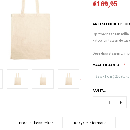
€169,95
ARTIKELCODE
DKE01
Op zoek naar een milieu
katoenen tassen de tas 
Deze draagtassen zijn pe
MAAT EN AANTAL:
*
37 x 41 cm ( 250 stuks 
AANTAL
-
+
Product kenmerken
Recycle informatie