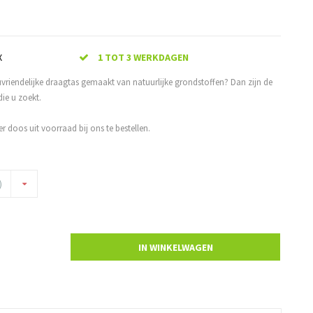
X
1 TOT 3 WERKDAGEN
vriendelijke draagtas gemaakt van natuurlijke grondstoffen? Dan zijn de
die u zoekt.
r doos uit voorraad bij ons te bestellen.
)
IN WINKELWAGEN