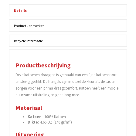
Details
Product kenmerken
Recycle informatie
Productbeschrijving
Deze katoenen draagtas is gemaakt van een fijne katoensoort
en stevig gestikt. De hengels zijn in dezelfde kleur als de tas en
zorgen voor een prima draagcomfort. Katoen heeft een mooie
duurzame uitstraling en gaat lang mee.
Materiaal
Katoen
: 100% Katoen
2
Dikte
: 4,66 OZ (140 gr/m
)
Uitvoering