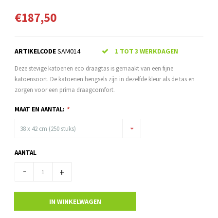
€187,50
ARTIKELCODE
SAM014
1 TOT 3 WERKDAGEN
Deze stevige katoenen eco draagtas is gemaakt van een fijne
katoensoort. De katoenen hengsels zijn in dezelfde kleur als de tas en
zorgen voor een prima draagcomfort.
MAAT EN AANTAL:
*
38 x 42 cm (250 stuks)
AANTAL
-
+
IN WINKELWAGEN