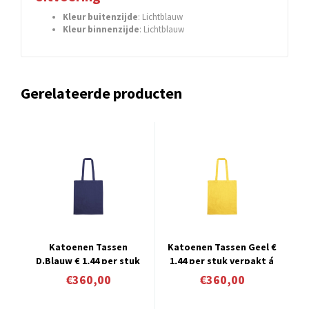
Kleur buitenzijde
: Lichtblauw
Kleur binnenzijde
: Lichtblauw
Gerelateerde producten
Katoenen Tassen
Katoenen Tassen Geel €
D.Blauw € 1,44 per stuk
1,44 per stuk verpakt á
verpakt á 250 stuks
250 stuks
€360,00
€360,00