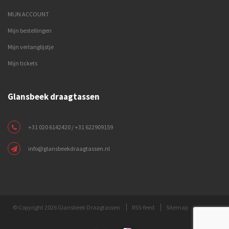
MIJN ACCOUNT
Mijn bestellingen
Mijn verlanglijstje
Mijn tickets
Glansbeek draagtassen
+31 020 6142420 / +31 622909159
info@glansbeekdraagtassen.nl
© Copyright 2026 Glansbeek Draagtassen
RSS-feed
Sitemap