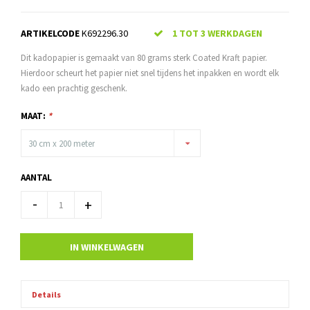
ARTIKELCODE
K692296.30
1 TOT 3 WERKDAGEN
Dit kadopapier is gemaakt van 80 grams sterk Coated Kraft papier.
Hierdoor scheurt het papier niet snel tijdens het inpakken en wordt elk
kado een prachtig geschenk.
MAAT:
*
30 cm x 200 meter
AANTAL
-
+
IN WINKELWAGEN
Details