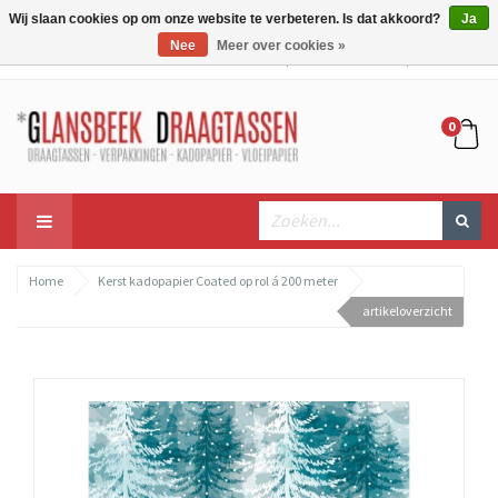
Wij slaan cookies op om onze website te verbeteren. Is dat akkoord?
Ja
Nee
Meer over cookies »
Mijn account
Mijn winkelwagen
Bestellen
0
Home
Kerst kadopapier Coated op rol á 200 meter
artikeloverzicht