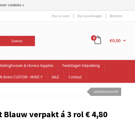
over cookies »
Mijn account
Mijn winkelwagen
Bestellen
0
€0,00
Zoeken
Kledinghoezen & Horeca Supplies
Feestdagen Verpakking
 divers CUSTOM - MADE !!
SALE
Contact
artikeloverzicht
 Blauw verpakt á 3 rol € 4,80