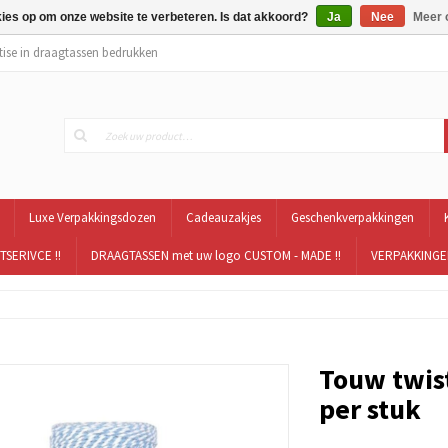
kies op om onze website te verbeteren. Is dat akkoord?
Ja
Nee
Meer 
tise in draagtassen bedrukken
Luxe Verpakkingsdozen
Cadeauzakjes
Geschenkverpakkingen
TSERIVCE !!
DRAAGTASSEN met uw logo CUSTOM - MADE !!
VERPAKKINGEN
Touw twist
per stuk