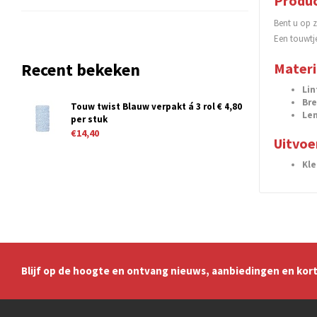
Produc
Bent u op z
Een touwtj
Recent bekeken
Materi
Lin
Br
Touw twist Blauw verpakt á 3 rol € 4,80
Le
per stuk
€14,40
Uitvoe
Kl
Blijf op de hoogte en ontvang nieuws, aanbiedingen en kort