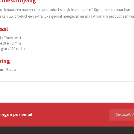
tbeschrijving
oek naar een manier om uw product sierlijk te verpakken? Kijk dan eens naar twist t
e kan uw product een extra luxe gevoel meegeven en maakt van uw product een wa
aal
t
: Touw twist
eedte
: 2 mm
ngte
: 100 meter
ring
eur
: Blauw
ingen per email