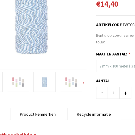
€14,40
ARTIKELCODE
TWT00
Bent u op zoek naar een
touw.
MAAT EN AANTAL:
*
2 mm x 100 meter ( 3 s
AANTAL
-
+
Product kenmerken
Recycle informatie