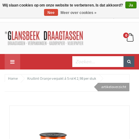
Wij slaan cookies op om onze website te verbeteren. Is dat akkoord?
Ja
Nee
Meer over cookies »
Mijn account
Mijn winkelwagen
Bestellen
0
Home
Krullint Oranje verpakt á 5 rol € 2,98 per stuk
artikeloverzicht