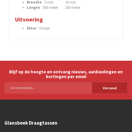
Breedte
: 5 mm 10 mm
Lengte
: 500 meter 250 meter
Uitvoering
Kleur
: Oranje
Blijf op de hoogte en ontvang nieuws, aanbiedingen en
kortingen per email
Verzend
Glansbeek Draagtassen