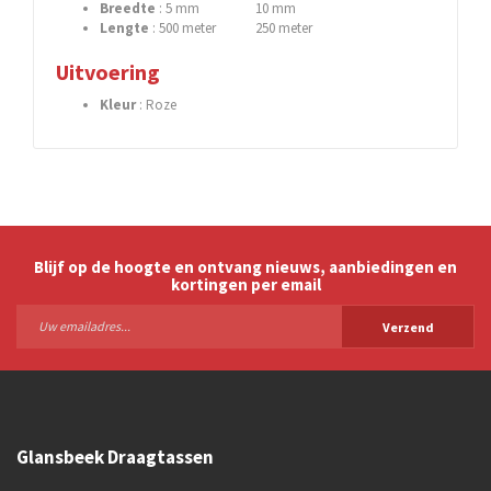
Breedte
: 5 mm 10 mm
Lengte
: 500 meter 250 meter
Uitvoering
Kleur
: Roze
Blijf op de hoogte en ontvang nieuws, aanbiedingen en
kortingen per email
Verzend
Glansbeek Draagtassen