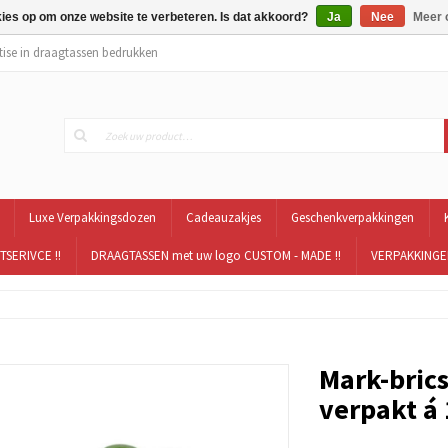
kies op om onze website te verbeteren. Is dat akkoord?
Ja
Nee
Meer 
tise in draagtassen bedrukken
Luxe Verpakkingsdozen
Cadeauzakjes
Geschenkverpakkingen
TSERIVCE !!
DRAAGTASSEN met uw logo CUSTOM - MADE !!
VERPAKKINGEN
Mark-bric
verpakt á 