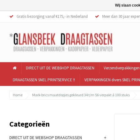
Wij slaan coo
Gratis bezorging vanaf €175,- in Nederland
Meer dan 30 jaar exper
DIRECT UIT DE WEBSHOP DRAAGTASSEN
Verzendverpakkingen
DRAAGTASSEN SNEL PRINTSERVICE !!
VERPAKKINGEN divers SNEL PRIN
Home
Mark-brics maatdopjes gekleurd 34 t/m 56 verpakt á 100 stuks
Categorieën
+
DIRECT UIT DE WEBSHOP DRAAGTASSEN