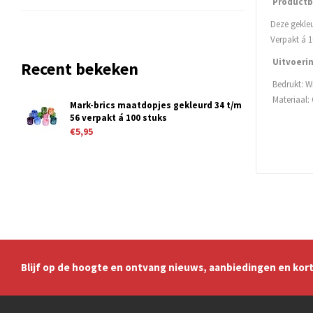
Productb
Deze gekleu
Verpakt á 1
Uitvoeri
Recent bekeken
Bedrukt: W
Materiaal: 
Mark-brics maatdopjes gekleurd 34 t/m
56 verpakt á 100 stuks
€5,95
Blijf op de hoogte en ontvang nieuws, aanbiedingen en kort