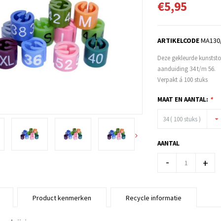
€5,95
ARTIKELCODE
MA130
Deze gekleurde kunststo
aanduiding 34 t/m 56.
Verpakt á 100 stuks
MAAT EN AANTAL:
*
34 ( 100 stuks )
AANTAL
-
+
Product kenmerken
Recycle informatie