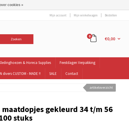
over cookies »
Mijn account
Mijn winkelwagen
Bestellen
0
€0,00
Zoeken
Kledinghoezen & Horeca Supplies
Feestdagen Verpakking
 divers CUSTOM - MADE !!
SALE
Contact
artikeloverzicht
s maatdopjes gekleurd 34 t/m 56
100 stuks