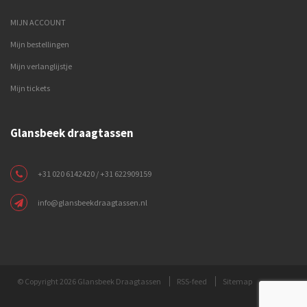
MIJN ACCOUNT
Mijn bestellingen
Mijn verlanglijstje
Mijn tickets
Glansbeek draagtassen
+31 020 6142420 / +31 622909159
info@glansbeekdraagtassen.nl
© Copyright 2026 Glansbeek Draagtassen
RSS-feed
Sitemap