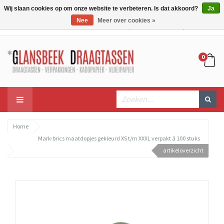
Wij slaan cookies op om onze website te verbeteren. Is dat akkoord?
Ja
Nee
Meer over cookies »
Mijn account
Mijn winkelwagen
Bestellen
0
Home
Mark-brics maatdopjes gekleurd XS t/m XXXL verpakt á 100 stuks
artikeloverzicht