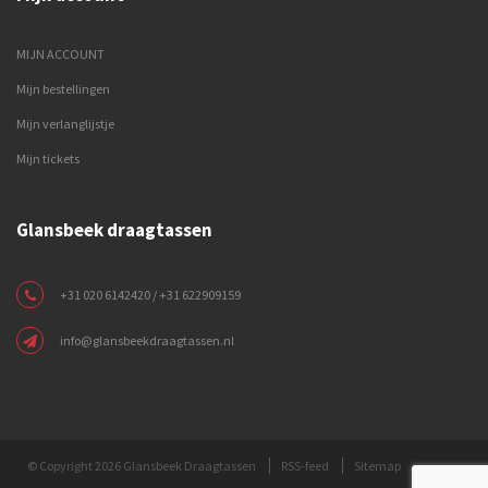
MIJN ACCOUNT
Mijn bestellingen
Mijn verlanglijstje
Mijn tickets
Glansbeek draagtassen
+31 020 6142420 / +31 622909159
info@glansbeekdraagtassen.nl
© Copyright 2026 Glansbeek Draagtassen
RSS-feed
Sitemap