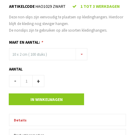
ARTIKELCODE
HAO1029 ZWART
1 TOT 3 WERKDAGEN
Deze non-slips zijn eenvoudig te plaatsen op kledinghangers. Hierdoor
blijft de kleding nog steviger hangen.
De nonslips zijn te gebruiken op alle soorten kledinghangers.
MAAT EN AANTAL:
*
10 x 2 cm ( 100 stuks )
AANTAL
-
+
IN WINKELWAGEN
Details