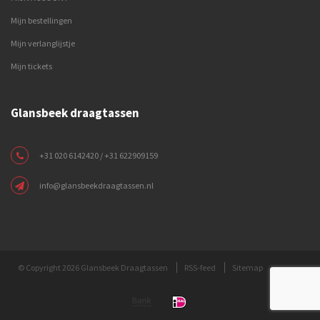
Mijn bestellingen
Mijn verlanglijstje
Mijn tickets
Glansbeek draagtassen
+31 020 6142420 / +31 622909159
info@glansbeekdraagtassen.nl
© Copyright 2026 Glansbeek Draagtassen
RSS-feed
Sitemap