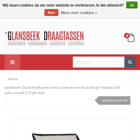
Wij slaan cookies op om onze website te verbeteren. Is dat akkoord?
Ja
Nee
Meer over cookies »
Mijn account
Mijn winkelwagen
Bestellen
0
Home
Non Woven Zwart Koeltassen met Lussen en een ritssluiting !! Verpakt á 50
stuks vanaf € 2,71 per stuk
artikeloverzicht