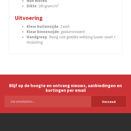
Non Woven
2
Dikte
: 100 gram/m
Uitvoering
Kleur buitenzijde
: Zwart
Kleur binnenzijde
: gealuminiseerd
Handgreep
: Stevig vast gestikte webbing lussen zwart +
ritssluiting
Blijf op de hoogte en ontvang nieuws, aanbiedingen en
kortingen per email
Verzend