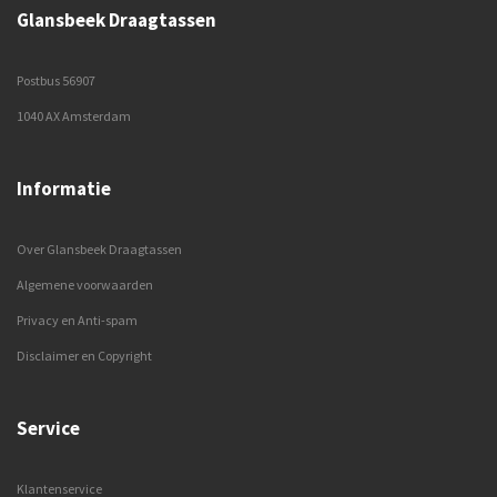
Glansbeek Draagtassen
Postbus 56907
1040 AX Amsterdam
Informatie
Over Glansbeek Draagtassen
Algemene voorwaarden
Privacy en Anti-spam
Disclaimer en Copyright
Service
Klantenservice