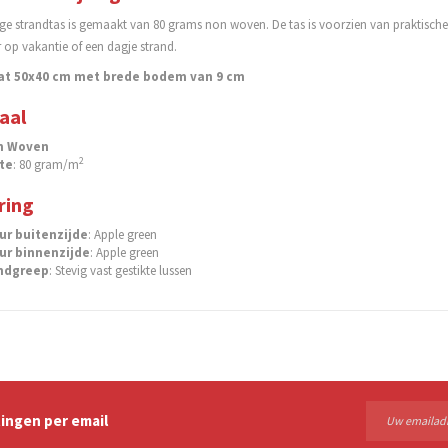
e strandtas is gemaakt van 80 grams non woven. De tas is voorzien van praktische l
 op vakantie of een dagje strand.
t 50x40 cm met brede bodem van 9 cm
aal
n Woven
2
te
: 80 gram/m
ring
ur buitenzijde
: Apple green
ur binnenzijde
: Apple green
ndgreep
: Stevig vast gestikte lussen
ingen per email