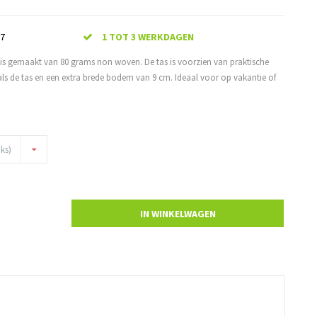
7
1 TOT 3 WERKDAGEN
is gemaakt van 80 grams non woven. De tas is voorzien van praktische
 als de tas en een extra brede bodem van 9 cm. Ideaal voor op vakantie of
uks)
IN WINKELWAGEN