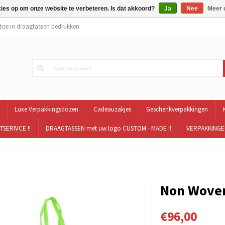
kies op om onze website te verbeteren. Is dat akkoord?
Ja
Nee
Meer 
tise in draagtassen bedrukken
Luxe Verpakkingsdozen
Cadeauzakjes
Geschenkverpakkingen
TSERIVCE !!
DRAAGTASSEN met uw logo CUSTOM - MADE !!
VERPAKKINGEN
Non Woven
€96,00