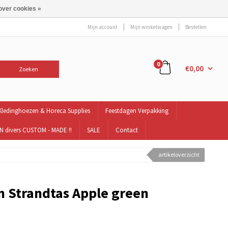
over cookies »
Mijn account
Mijn winkelwagen
Bestellen
0
€0,00
Zoeken
Kledinghoezen & Horeca Supplies
Feestdagen Verpakking
 divers CUSTOM - MADE !!
SALE
Contact
artikeloverzicht
 Strandtas Apple green