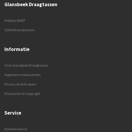
Glansbeek Draagtassen
Postbus 56907
1040 AX Amsterdam
Informatie
Over Glansbeek Draagtassen
Algemene voorwaarden
Privacy en Anti-spam
Disclaimer en Copyright
Service
Klantenservice