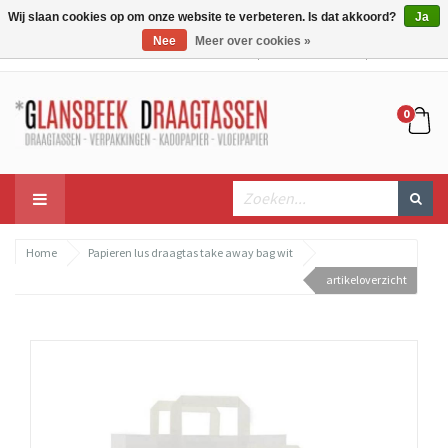
Wij slaan cookies op om onze website te verbeteren. Is dat akkoord?
Ja
Nee
Meer over cookies »
Mijn account
Mijn winkelwagen
Bestellen
0
Home
Papieren lus draagtas take away bag wit
artikeloverzicht