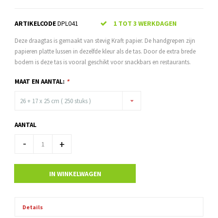
ARTIKELCODE
DPL041
1 TOT 3 WERKDAGEN
Deze draagtas is gemaakt van stevig Kraft papier. De handgrepen zijn
papieren platte lussen in dezelfde kleur als de tas. Door de extra brede
bodem is deze tas is vooral geschikt voor snackbars en restaurants.
MAAT EN AANTAL:
*
26 + 17 x 25 cm ( 250 stuks )
AANTAL
-
+
IN WINKELWAGEN
Details