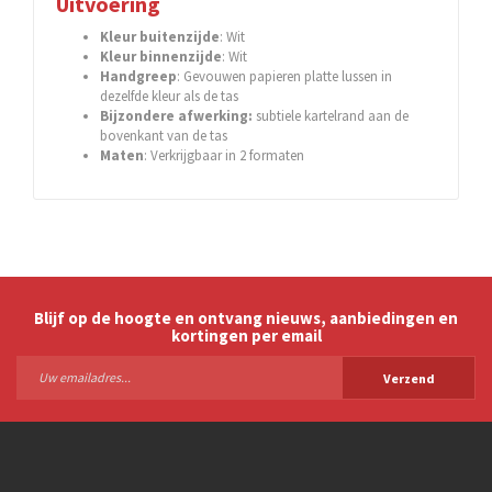
Uitvoering
Kleur buitenzijde
: Wit
Kleur binnenzijde
: Wit
Handgreep
: Gevouwen papieren platte lussen in
dezelfde kleur als de tas
Bijzondere afwerking:
subtiele kartelrand aan de
bovenkant van de tas
Maten
: Verkrijgbaar in 2 formaten
Blijf op de hoogte en ontvang nieuws, aanbiedingen en
kortingen per email
Verzend