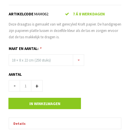
ARTIKELCODE
MAM062
7 Á 8 WERKDAGEN
Deze draagtas is gemaakt van wit gerecyled Kraft papier. De handgrepen
zijn papieren platte lussen in dezelfde kleur als de tas en zorgen ervoor
dat de tas makkelijk te dragen is.
MAAT EN AANTAL:
*
18 + 8 x 22 cm (250 stuks)
AANTAL
-
+
IN WINKELWAGEN
Details