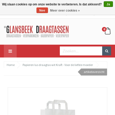
Wij slaan cookies op om onze website te verbeteren. Is dat akkoord?
Ja
Nee
Meer over cookies »
Mijn account
Mijn winkelwagen
Bestellen
0
Home
Papieren lus draagtas wit Kraft - Voor de liefste moeder
artikeloverzicht