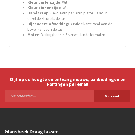
Kleur buitenzijde
: Wit
Kleur binnenzijde
: Wit
Handgreep
: Gevouwen papieren platte lussen in
dezelfde kleur als de tas
Bijzondere afwerking:
subtiele kartelrand aan de
bovenkant van de tas
Maten
: Verkrijgbaar in 5 verschillende formaten
Blijf op de hoogte en ontvang nieuws, aanbiedingen en
kortingen per email
Verzend
Glansbeek Draagtassen