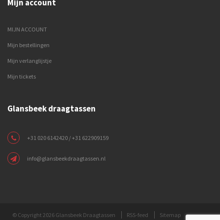
Mijn account
MIJN ACCOUNT
Mijn bestellingen
Mijn verlanglijstje
Mijn tickets
Glansbeek draagtassen
+31 020 6142420 / +31 622909159
info@glansbeekdraagtassen.nl
© Copyright 2026 Glansbeek Draagtassen
RSS-feed
Sitemap