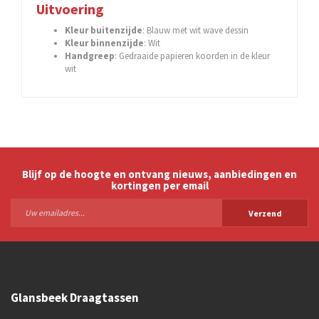
Uitvoering
Kleur buitenzijde
: Blauw met wit wave dessin
Kleur binnenzijde
: Wit
Handgreep
: Gedraaide papieren koorden in de kleur
wit
Blijf op de hoogte en ontvang nieuws, aanbiedingen en
kortingen per email
Verzend
Glansbeek Draagtassen