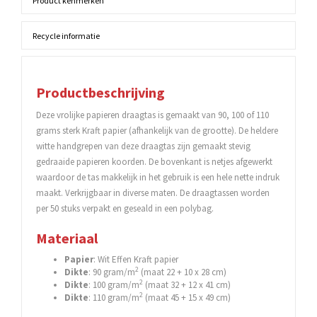
Product kenmerken
Recycle informatie
Productbeschrijving
Deze vrolijke papieren draagtas is gemaakt van 90, 100 of 110
grams sterk Kraft papier (afhankelijk van de grootte). De heldere
witte handgrepen van deze draagtas zijn gemaakt stevig
gedraaide papieren koorden. De bovenkant is netjes afgewerkt
waardoor de tas makkelijk in het gebruik is een hele nette indruk
maakt. Verkrijgbaar in diverse maten. De draagtassen worden
per 50 stuks verpakt en geseald in een polybag.
Materiaal
Papier
: Wit Effen Kraft papier
2
Dikte
: 90 gram/m
(maat 22 + 10 x 28 cm)
2
Dikte
: 100 gram/m
(maat 32 + 12 x 41 cm)
2
Dikte
: 110 gram/m
(maat 45 + 15 x 49 cm)