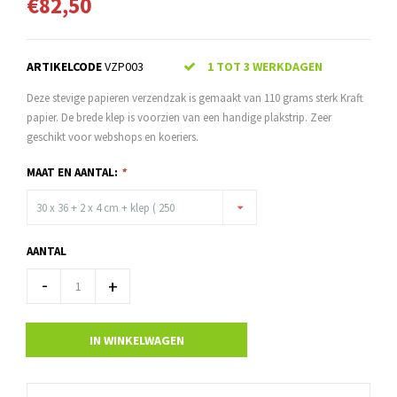
€82,50
ARTIKELCODE
VZP003
1 TOT 3 WERKDAGEN
Deze stevige papieren verzendzak is gemaakt van 110 grams sterk Kraft
papier. De brede klep is voorzien van een handige plakstrip. Zeer
geschikt voor webshops en koeriers.
MAAT EN AANTAL:
*
30 x 36 + 2 x 4 cm + klep ( 250
stuks )
AANTAL
-
+
IN WINKELWAGEN