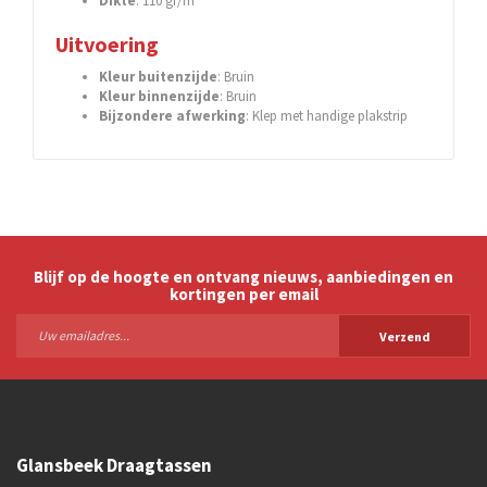
Dikte
: 110 gr/m
Uitvoering
Kleur
buitenzijde
: Bruin
Kleur
binnenzijde
: Bruin
Bijzondere afwerking
: Klep met handige plakstrip
Blijf op de hoogte en ontvang nieuws, aanbiedingen en
kortingen per email
Verzend
Glansbeek Draagtassen