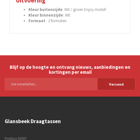
Uitvoering
Kleur buitenzijde
: Wit / groen Enjoy motief
Kleur binnenzijde
: Wit
Formaat
: 2 formaten
Blijf op de hoogte en ontvang nieuws, aanbiedingen en
kortingen per email
Verzend
Glansbeek Draagtassen
Postbus 56907