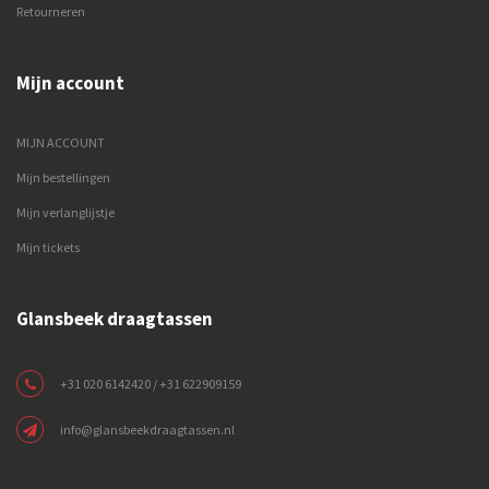
Retourneren
Mijn account
MIJN ACCOUNT
Mijn bestellingen
Mijn verlanglijstje
Mijn tickets
Glansbeek draagtassen
+31 020 6142420 / +31 622909159
info@glansbeekdraagtassen.nl