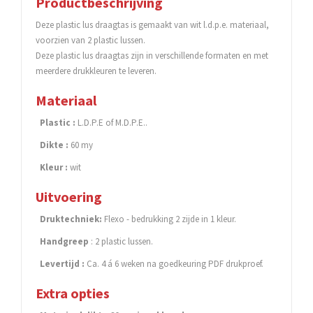
Productbeschrijving
Deze plastic lus draagtas is gemaakt van wit l.d.p.e. materiaal,
voorzien van 2 plastic lussen.
Deze plastic lus draagtas zijn in verschillende formaten en met
meerdere drukkleuren te leveren.
Materiaal
Plastic :
L.D.P.E of M.D.P.E..
Dikte :
60 my
Kleur :
wit
Uitvoering
Druktechniek:
Flexo - bedrukking 2 zijde in 1 kleur.
Handgreep
: 2 plastic lussen.
Levertijd :
Ca. 4 á 6 weken na goedkeuring PDF drukproef.
Extra opties