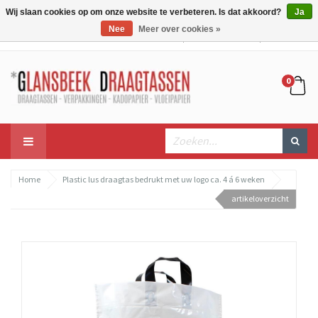
Wij slaan cookies op om onze website te verbeteren. Is dat akkoord?
Ja
Nee
Meer over cookies »
Mijn account
Mijn winkelwagen
Bestellen
0
Home
Plastic lus draagtas bedrukt met uw logo ca. 4 á 6 weken
artikeloverzicht