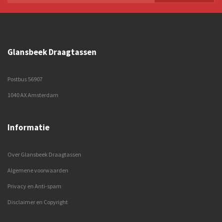
Glansbeek Draagtassen
Postbus 56907
1040 AX Amsterdam
Informatie
Over Glansbeek Draagtassen
Algemene voorwaarden
Privacy en Anti-spam
Disclaimer en Copyright