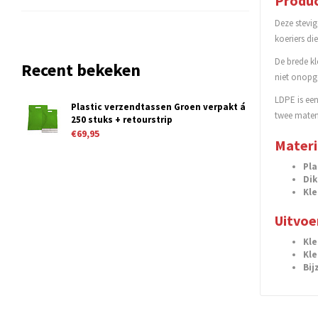
Produc
Deze stevi
koeriers di
De brede kl
Recent bekeken
niet onopg
LDPE is een
Plastic verzendtassen Groen verpakt á
twee maten 
250 stuks + retourstrip
€69,95
Materi
Pla
Dik
Kle
Uitvoe
Kle
Kle
Bij