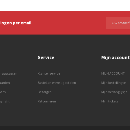
ingen per email
Service
Mijn account
Draagtassen
Klantenservice
MIJN ACCOUNT
aarden
Bestellen en veilig betalen
Mijn bestellingen
spam
Bezorgen
Mijn verlanglijstje
pyright
Retourneren
Mijn tickets