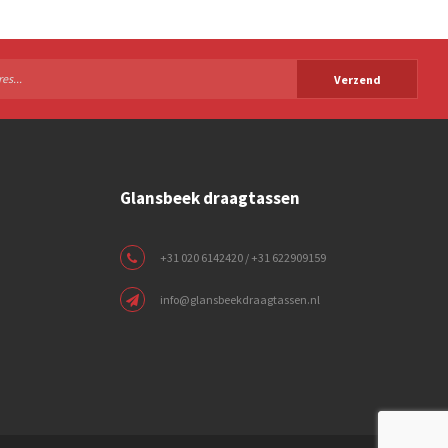
Verzend
Glansbeek draagtassen
+31 020 6142420 / +31 622909159
info@glansbeekdraagtassen.nl