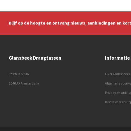
Blijf op de hoogte en ontvang nieuws, aanbiedingen en kort
Glansbeek Draagtassen
Informatie
Postbus 56907
Over Glansbeek 
1040 AX Amsterdam
Algemene voorw
Privacy en Anti-
Disclaimer en Co