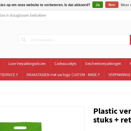
kies op om onze website te verbeteren. Is dat akkoord?
Ja
Nee
Meer 
tise in draagtassen bedrukken
Luxe Verpakkingsdozen
Cadeauzakjes
Geschenkverpakkingen
TSERIVCE !!
DRAAGTASSEN met uw logo CUSTOM - MADE !!
VERPAKKINGEN
Plastic ve
stuks + re