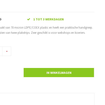
9
1 TOT 3 WERKDAGEN
aakt van 70 micron LDPE/COEX plastic en heeft een praktische handgreep.
ien van twee plakstrips. Zeer geschikt is voor webshops en koeriers.
IN WINKELWAGEN