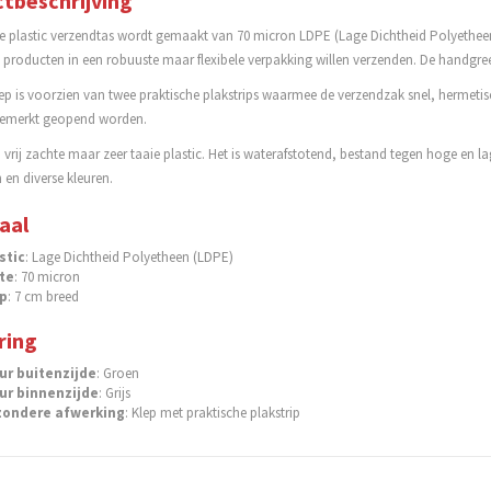
tbeschrijving
ge plastic verzendtas wordt gemaakt van 70 micron LDPE (Lage Dichtheid Polyetheen
e producten in een robuuste maar flexibele verpakking willen verzenden. De handgr
ep is voorzien van twee praktische plakstrips waarmee de verzendzak snel, hermeti
emerkt geopend worden.
 vrij zachte maar zeer taaie plastic. Het is waterafstotend, bestand tegen hoge en l
en diverse kleuren.
aal
stic
: Lage Dichtheid Polyetheen (LDPE)
te
: 70 micron
p
: 7 cm breed
ring
ur
buitenzijde
: Groen
ur
binnenzijde
: Grijs
zondere afwerking
: Klep met praktische plakstrip