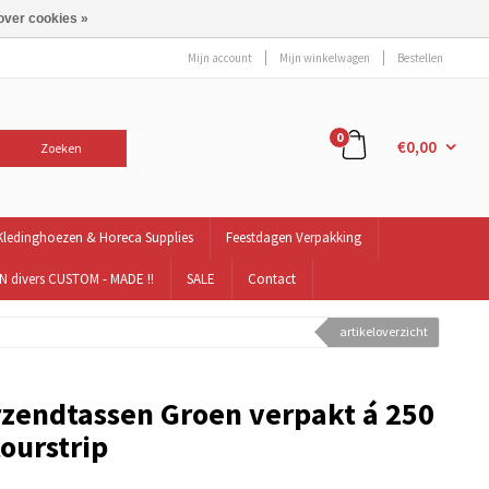
over cookies »
Mijn account
Mijn winkelwagen
Bestellen
0
€0,00
Zoeken
Kledinghoezen & Horeca Supplies
Feestdagen Verpakking
 divers CUSTOM - MADE !!
SALE
Contact
artikeloverzicht
rzendtassen Groen verpakt á 250
tourstrip