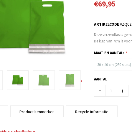
€69,95
ARTIKELCODE
VZQ02
Deze verzendtas is gem
De klep van 7cm is voorz
MAAT EN AANTAL:
*
30 x 40 cm (250 stuks)
AANTAL
-
+
Product kenmerken
Recycle informatie