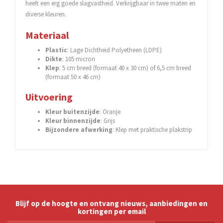
heeft een erg goede slagvastheid. Verkrijgbaar in twee maten en
diverse kleuren.
Materiaal
Plastic
: Lage Dichtheid Polyetheen (LDPE)
Dikte
: 105 micron
Klep
: 5 cm breed (formaat 40 x 30 cm) of 6,5 cm breed
(formaat 50 x 46 cm)
Uitvoering
Kleur
buitenzijde
: Oranje
Kleur
binnenzijde
: Grijs
Bijzondere afwerking
: Klep met praktische plakstrip
Blijf op de hoogte en ontvang nieuws, aanbiedingen en
kortingen per email