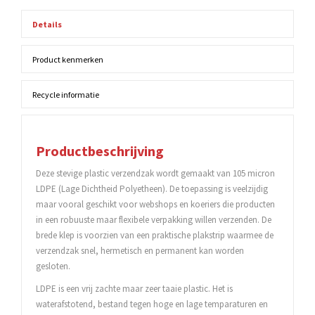
Details
Product kenmerken
Recycle informatie
Productbeschrijving
Deze stevige plastic verzendzak wordt gemaakt van 105 micron
LDPE (Lage Dichtheid Polyetheen). De toepassing is veelzijdig
maar vooral geschikt voor webshops en koeriers die producten
in een robuuste maar flexibele verpakking willen verzenden. De
brede klep is voorzien van een praktische plakstrip waarmee de
verzendzak snel, hermetisch en permanent kan worden
gesloten.
LDPE is een vrij zachte maar zeer taaie plastic. Het is
waterafstotend, bestand tegen hoge en lage temparaturen en