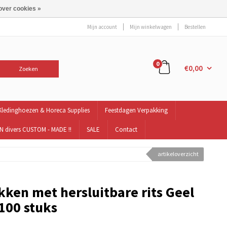
over cookies »
Mijn account
Mijn winkelwagen
Bestellen
0
€0,00
Zoeken
Kledinghoezen & Horeca Supplies
Feestdagen Verpakking
 divers CUSTOM - MADE !!
SALE
Contact
artikeloverzicht
kken met hersluitbare rits Geel
100 stuks