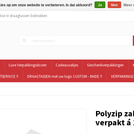
kies op om onze website te verbeteren. Is dat akkoord?
Ja
Nee
Meer 
tise in draagtassen bedrukken
Luxe Verpakkingsdozen
Cadeauzakjes
Geschenkverpakkingen
TSERIVCE !!
DRAAGTASSEN met uw logo CUSTOM - MADE !!
VERPAKKINGEN
Polyzip za
verpakt á 