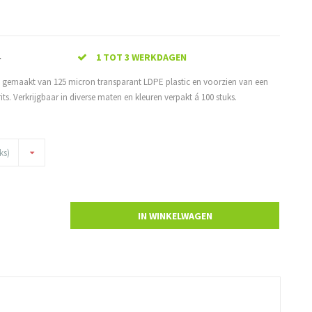
4
1 TOT 3 WERKDAGEN
n gemaakt van 125 micron transparant LDPE plastic en voorzien van een
rits. Verkrijgbaar in diverse maten en kleuren verpakt á 100 stuks.
ks)
IN WINKELWAGEN