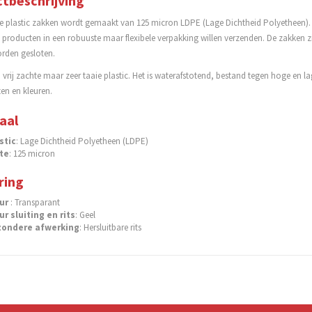
tbeschrijving
ge plastic zakken wordt gemaakt van 125 micron LDPE (Lage Dichtheid Polyetheen). 
e producten in een robuuste maar flexibele verpakking willen verzenden. De zakken z
orden gesloten.
 vrij zachte maar zeer taaie plastic. Het is waterafstotend, bestand tegen hoge en l
en en kleuren.
aal
stic
: Lage Dichtheid Polyetheen (LDPE)
te
: 125 micron
ring
ur
: Transparant
ur
sluiting en rits
: Geel
zondere afwerking
: Hersluitbare rits