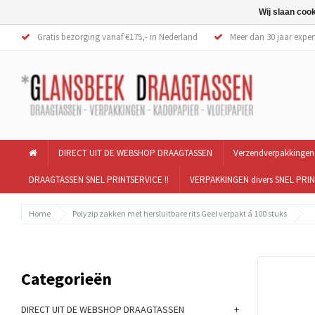
Wij slaan coo
Gratis bezorging vanaf €175,- in Nederland
Meer dan 30 jaar exper
DIRECT UIT DE WEBSHOP DRAAGTASSEN
Verzendverpakkingen
DRAAGTASSEN SNEL PRINTSERVICE !!
VERPAKKINGEN divers SNEL PRIN
Home
Polyzip zakken met hersluitbare rits Geel verpakt á 100 stuks
Categorieën
+
DIRECT UIT DE WEBSHOP DRAAGTASSEN