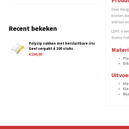
Produc
Deze stevi
koeriers di
snel kan w
Recent bekeken
LDPE is een
diverse mat
Polyzip zakken met hersluitbare rits
Geel verpakt á 100 stuks
Materi
€150,00
Pla
Dik
Uitvoe
Kle
Kle
Bij