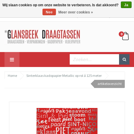
Wij slaan cookies op om onze website te verbeteren. Is dat akkoord?
Ja
Nee
Meer over cookies »
Mijn account
Mijn winkelwagen
Bestellen
0
Home
Sinterklaas kadopapier Metallic op rol á 125 meter
artikeloverzicht