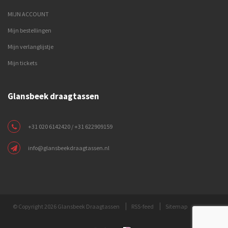
MIJN ACCOUNT
Mijn bestellingen
Mijn verlanglijstje
Mijn tickets
Glansbeek draagtassen
+31 020 6142420 / +31 622909159
info@glansbeekdraagtassen.nl
© Copyright 2026 Glansbeek Draagtassen
RSS-feed
Sitemap