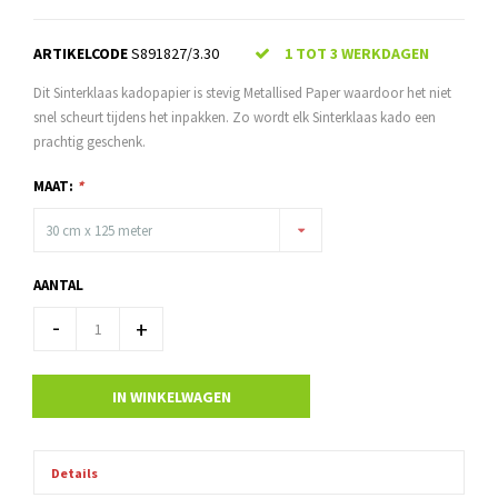
ARTIKELCODE
S891827/3.30
1 TOT 3 WERKDAGEN
Dit Sinterklaas kadopapier is stevig Metallised Paper waardoor het niet
snel scheurt tijdens het inpakken. Zo wordt elk Sinterklaas kado een
prachtig geschenk.
MAAT:
*
30 cm x 125 meter
AANTAL
-
+
IN WINKELWAGEN
Details