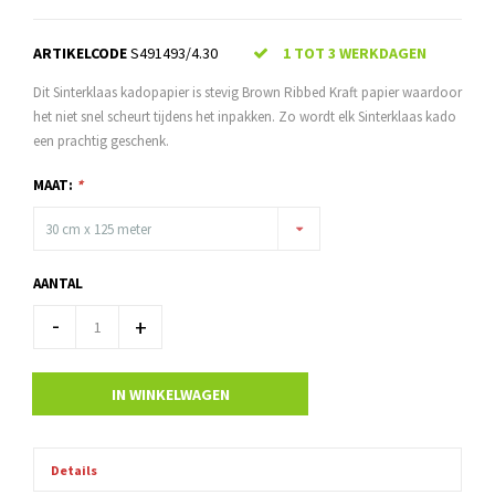
ARTIKELCODE
S491493/4.30
1 TOT 3 WERKDAGEN
Dit Sinterklaas kadopapier is stevig Brown Ribbed Kraft papier waardoor
het niet snel scheurt tijdens het inpakken. Zo wordt elk Sinterklaas kado
een prachtig geschenk.
MAAT:
*
30 cm x 125 meter
AANTAL
-
+
IN WINKELWAGEN
Details