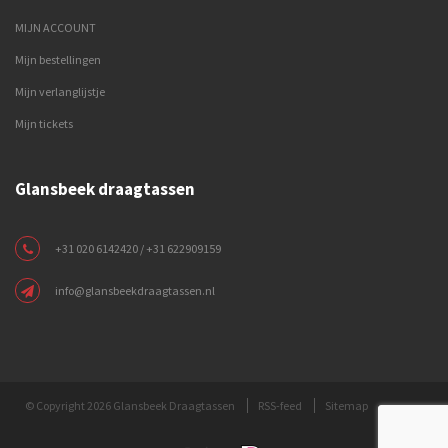
MIJN ACCOUNT
Mijn bestellingen
Mijn verlanglijstje
Mijn tickets
Glansbeek draagtassen
+31 020 6142420 / +31 622909159
info@glansbeekdraagtassen.nl
© Copyright 2026 Glansbeek Draagtassen
RSS-feed
Sitemap