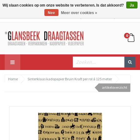
Wij slaan cookies op om onze website te verbeteren. Is dat akkoord?
Ja
Nee
Meer over cookies »
Mijn account
Mijn winkelwagen
Bestellen
0
Home
Sinterklaas kadopapier Bruin Kraft per rol á 125 meter
artikeloverzicht