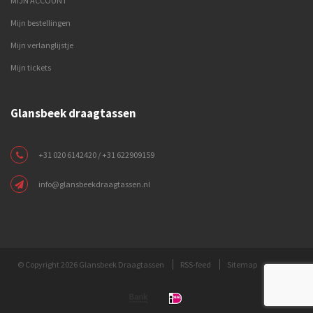
MIJN ACCOUNT
Mijn bestellingen
Mijn verlanglijstje
Mijn tickets
Glansbeek draagtassen
+31 020 6142420 / +31 622909159
info@glansbeekdraagtassen.nl
© Copyright 2026 Glansbeek Draagtassen
RSS-feed
Sitemap