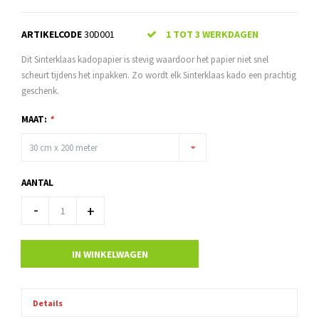
ARTIKELCODE
30D001
1 TOT 3 WERKDAGEN
Dit Sinterklaas kadopapier is stevig waardoor het papier niet snel
scheurt tijdens het inpakken. Zo wordt elk Sinterklaas kado een prachtig
geschenk.
MAAT:
*
30 cm x 200 meter
AANTAL
-
+
IN WINKELWAGEN
Details