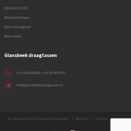
MIJN ACCOUNT
Mijn bestellingen
Mijn verlanglijstje
Mijn tickets
Glansbeek draagtassen
+31 020 6142420 / +31 622909159
info@glansbeekdraagtassen.nl
© Copyright 2026 Glansbeek Draagtassen
RSS-feed
Sitemap