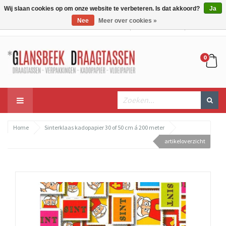
Wij slaan cookies op om onze website te verbeteren. Is dat akkoord?
Ja
Nee
Meer over cookies »
Mijn account
Mijn winkelwagen
Bestellen
0
Home
Sinterklaas kadopapier 30 of 50 cm á 200 meter
artikeloverzicht