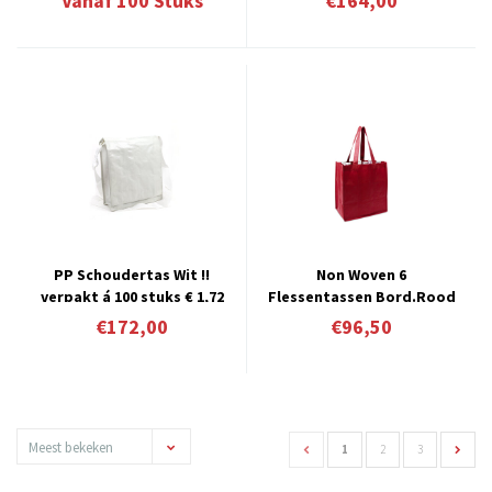
Vanaf
100
Stuks
€164,00
stuks
PP Schoudertas Wit !!
Non Woven 6
verpakt á 100 stuks € 1,72
Flessentassen Bord.Rood
per stuk
verpakt á 50 stuks € 1,93
€172,00
€96,50
per stuk
Meest bekeken
1
2
3