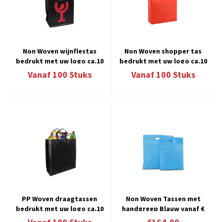
Non Woven wijnflestas
Non Woven shopper tas
bedrukt met uw logo ca.10
bedrukt met uw logo ca.10
werkdagen 13.4
werkdagen 9.1
Vanaf
100
Stuks
Vanaf
100
Stuks
PP Woven draagtassen
Non Woven Tassen met
bedrukt met uw logo ca.10
handgreep Blauw vanaf €
werkdagen 5.1
0,41 per stuk verpakt á 400