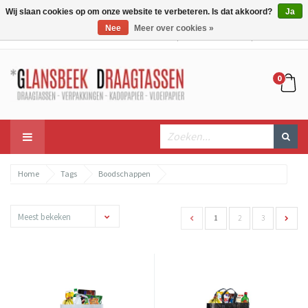
Wij slaan cookies op om onze website te verbeteren. Is dat akkoord?
Ja
Nee
Meer over cookies »
Mijn account
Mijn winkelwagen
Bestellen
0
Home
Tags
Boodschappen
Meest bekeken
1
2
3