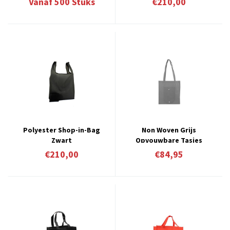
Vanaf
500
Stuks
€210,00
Polyester Shop-in-Bag
Non Woven Grijs
Zwart
Opvouwbare Tasjes
Verpakt á 100 stuks
€210,00
€84,95