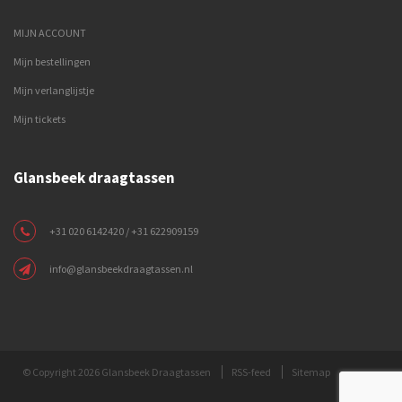
MIJN ACCOUNT
Mijn bestellingen
Mijn verlanglijstje
Mijn tickets
Glansbeek draagtassen
+31 020 6142420 / +31 622909159
info@glansbeekdraagtassen.nl
© Copyright 2026 Glansbeek Draagtassen
RSS-feed
Sitemap