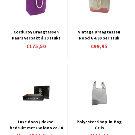
Corduroy Draagtassen
Vintage Draagtassen
Paars verpakt á 30 stuks
Rood € 4,90 per stuk
verpakt á 30 stuks
€175,50
€99,95
Luxe doos / deksel
Polyester Shop-in-Bag
bedrukt met uw logo ca.10
Grijs
á 12 weken