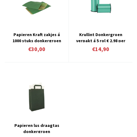
Papieren Kraft zakjes á
Krullint Donkergroen
1000 stuks donkergroen
verpakt á 5 rol € 2,98 per
stuk
€30,00
€14,90
Papieren lus draagtas
donkergroen