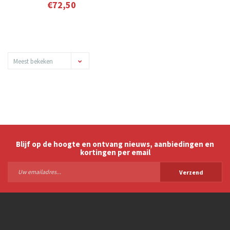
€72,50
Meest bekeken
Blijf op de hoogte en ontvang nieuws, aanbiedingen en
kortingen per email
Verzend