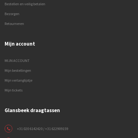
Bestellen en veilig betalen
Bezorgen
Retourneren
Mijn account
MIJN ACCOUNT
Mijn bestellingen
Mijn verlanglijstje
Mijn tickets
Glansbeek draagtassen
+31 020 6142420 / +31 622909159