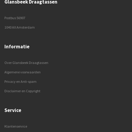
Glansbeek Draagtassen
Postbus 56907
1040 AX Amsterdam
Informatie
Over Glansbeek Draagtassen
Algemene voorwaarden
Privacy en Anti-spam
Disclaimer en Copyright
Service
Klantenservice