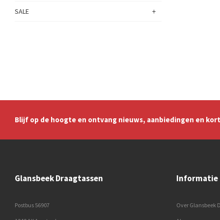
+
SALE
Blijf op de hoogte en ontvang nieuws, aanbiedingen en kort
Glansbeek Draagtassen
Informatie
Postbus 56907
Over Glansbeek 