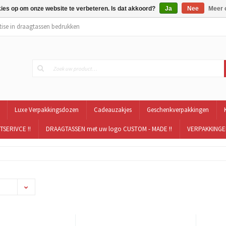
kies op om onze website te verbeteren. Is dat akkoord?
Ja
Nee
Meer 
tise in draagtassen bedrukken
Luxe Verpakkingsdozen
Cadeauzakjes
Geschenkverpakkingen
TSERIVCE !!
DRAAGTASSEN met uw logo CUSTOM - MADE !!
VERPAKKINGEN