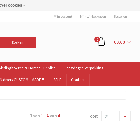
over cookies »
Mijn account
Mijn winkelwagen
Bestellen
0
€0,00
Zoeken
Kledinghoezen & Horeca Supplies
Feestdagen Verpakking
 divers CUSTOM - MADE !!
SALE
Contact
Toon
1 - 4
van
4
Toon:
24