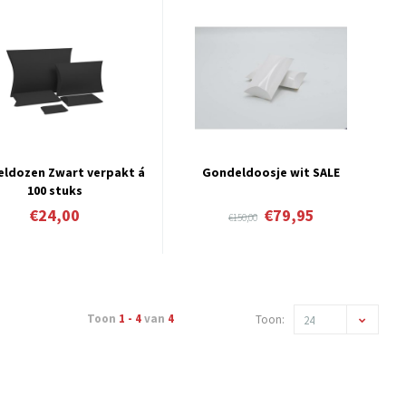
ldozen Zwart verpakt á
Gondeldoosje wit SALE
100 stuks
€24,00
€79,95
€150,00
Toon
1 - 4
van
4
Toon:
24