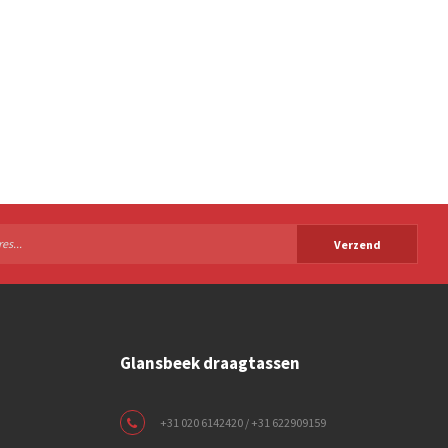
Verzend
Glansbeek draagtassen
+31 020 6142420 / +31 622909159