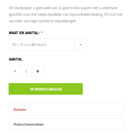
Dit vloeipapier is gemaakt van 22 grams dun papier. Het is uitermate
geschikt voor het netjes inpakken van bijvoorbeeld kleding. Of voor het
opvullen van lege ruimtes in verpakkingen.
MAAT EN AANTAL:
*
50 x 75 cm (480 stuks)
AANTAL
-
+
IN WINKELWAGEN
Details
Product kenmerken