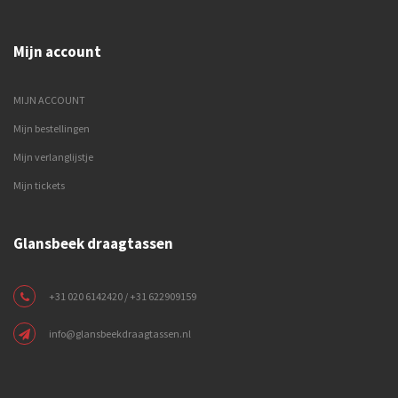
Mijn account
MIJN ACCOUNT
Mijn bestellingen
Mijn verlanglijstje
Mijn tickets
Glansbeek draagtassen
+31 020 6142420 / +31 622909159
info@glansbeekdraagtassen.nl