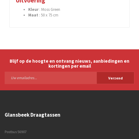
Uitvoering
Kleur
: Moss Green
Maat
: 50 x 75 cm
Blijf op de hoogte en ontvang nieuws, aanbiedingen en
kortingen per email
Verzend
Glansbeek Draagtassen
Postbus 56907